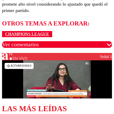
promete alto nivel considerando lo ajustado que quedó el
primer partido.
OTROS TEMAS A EXPLORAR:
CHAMPIONS LEAGUE
Ver comentarios
Señal 1
EN VIVO
Los comentarios son moderados para garantizar un
diálogo respetuoso.
Nombre
Correo
LAS MÁS LEÍDAS