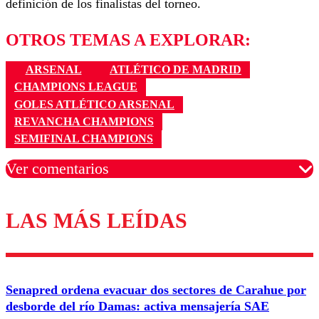
definición de los finalistas del torneo.
OTROS TEMAS A EXPLORAR:
ARSENAL
ATLÉTICO DE MADRID
CHAMPIONS LEAGUE
GOLES ATLÉTICO ARSENAL
REVANCHA CHAMPIONS
SEMIFINAL CHAMPIONS
Ver comentarios
LAS MÁS LEÍDAS
Los comentarios son moderados para garantizar un
diálogo respetuoso.
Nombre
Senapred ordena evacuar dos sectores de Carahue por
Correo
desborde del río Damas: activa mensajería SAE