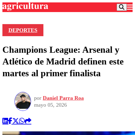
DEPORTES
Podcast
Champions League: Arsenal y
Frecuencias
Agricultura TV
Atlético de Madrid definen este
Deportes
martes al primer finalista
Entretención
Colo Colo
Noticias
Motor
Vida Social
Otros Deportes
Dato Practico
Publicaciones en medios
por
Daniel Parra Roa
Seleccion Chilena
Economía
Opinión
mayo 05, 2026
Torneo Internacional
Internacional
Programas
Torneo Nacional
Nacional
Comercial
Universidad Católica
Política
Universidad de Chile
Sustentabilidad