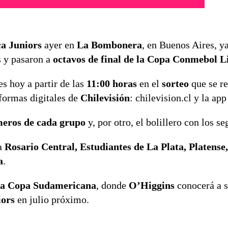
ca Juniors
ayer en
La Bombonera
, en Buenos Aires, y
s y pasaron a
octavos de final de la Copa Conmebol L
s hoy a partir de las
11:00 horas
en el
sorteo
que se re
aformas digitales de
Chilevisión
: chilevision.cl y la ap
meros de cada grupo
y, por otro, el bolillero con los s
 a
Rosario Central, Estudiantes de La Plata, Platense,
a
.
e la Copa Sudamericana
, donde
O’Higgins
conocerá a s
iors
en julio próximo.