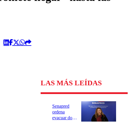
LAS MÁS LEÍDAS
Senapred
ordena
evacuar dos
sectores de
Carahue por