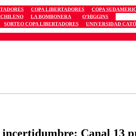
RTADORES
COPA LIBERTADORES
COPA SUDAMERI
 CHILENO
LA BOMBONERA
O’HIGGINS
SORTEO COPA LIBERTADORES
UNIVERSIDAD CAT
ados para garantizar un diálogo respetuoso.
Correo
Enviar c
 incertidumbre: Canal 13 pr