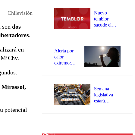
desborde del
río Damas:
Chilevisión
Nuevo
activa
temblor
mensajería
sacude el
a son
dos
SAE
norte del país:
ibertadores
.
revisa la
magnitud y el
alizará en
epicentro
Alerta por
calor
p MiChv.
extremo:
Senapred
egundos.
activa Alerta
Temprana
 Mirassol,
Preventiva en
Semana
tres comunas
legislativa
estará
marcada por
u potencial
el fin de la
tramitación
del proyecto
de