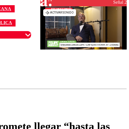
reconstrucción
Señal 2
CANA
ÓLICA
omentario
omete llegar “hasta las