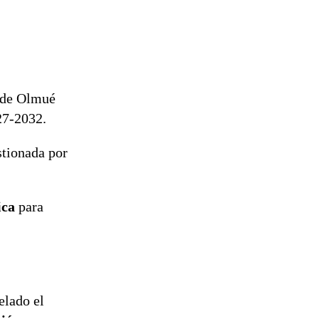
reconstrucción
 de Olmué
27-2032.
stionada por
ica
para
elado el