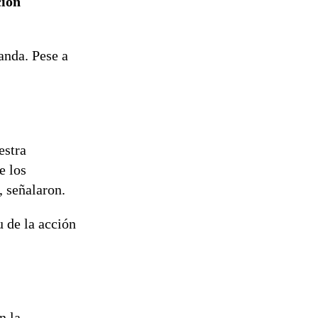
ción
anda. Pese a
estra
e los
, señalaron.
u de la acción
n la