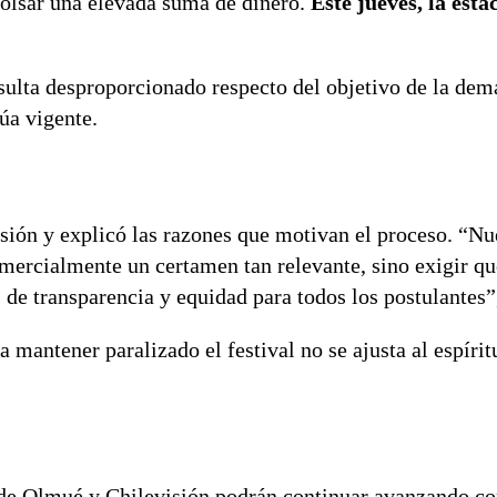
bolsar una elevada suma de dinero.
Este jueves, la esta
sulta desproporcionado respecto del objetivo de la dem
núa vigente.
sión y explicó las razones que motivan el proceso. “Nu
omercialmente un certamen tan relevante, sino exigir qu
s de transparencia y equidad para todos los postulantes”
mantener paralizado el festival no se ajusta al espírit
 de Olmué y Chilevisión podrán continuar avanzando co