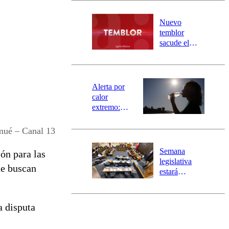
desborde del
río Damas:
Nuevo
activa
temblor
mensajería
sacude el
SAE
norte del país:
revisa la
magnitud y el
epicentro
Alerta por
calor
extremo:
Senapred
activa Alerta
mué – Canal 13
Temprana
Preventiva en
Semana
ón para las
tres comunas
legislativa
ue buscan
estará
marcada por
el fin de la
tramitación
a disputa
del proyecto
de