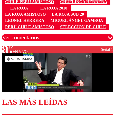
CHILE PERU AMISTOSO
CHUFLINGA HERRERA
LA ROJA
LA ROJA 2018
LA ROJA AMISTOSO
LA ROJA SUB 20
LEONEL HERRERA
MIGUEL ÁNGEL GAMBOA
PERU CHILE AMISTOSO
SELECCIÓN DE CHILE
Ver comentarios
Señal 1
EN VIVO
Los comentarios son moderados para garantizar un
diálogo respetuoso.
Nombre
Correo
LAS MÁS LEÍDAS