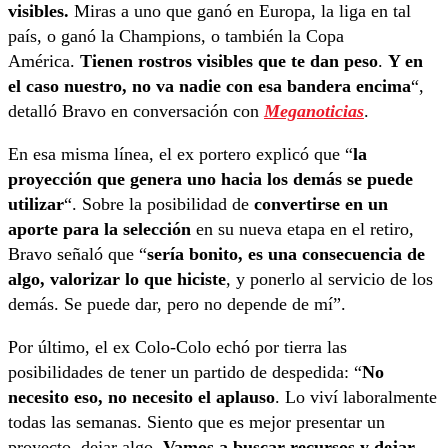
visibles.
Miras a uno que ganó en Europa, la liga en tal
país, o ganó la Champions, o también la Copa
América.
Tienen rostros visibles que te dan peso
.
Y en
el caso nuestro, no va nadie con esa bandera encima
“,
detalló Bravo en conversación con
Meganoticias
.
En esa misma línea, el ex portero explicó que “
la
proyección que genera uno hacia los demás se puede
utilizar
“. Sobre la posibilidad de
convertirse en un
aporte para la selección
en su nueva etapa en el retiro,
Bravo señaló que “
sería bonito, es una consecuencia de
algo, valorizar lo que hiciste
, y ponerlo al servicio de los
demás. Se puede dar, pero no depende de mí”.
Por último, el ex Colo-Colo echó por tierra las
posibilidades de tener un partido de despedida: “
No
necesito eso, no necesito el aplauso
. Lo viví laboralmente
todas las semanas. Siento que es mejor presentar un
proyecto, dejar algo.
Vamos a buscar recursos y dejar