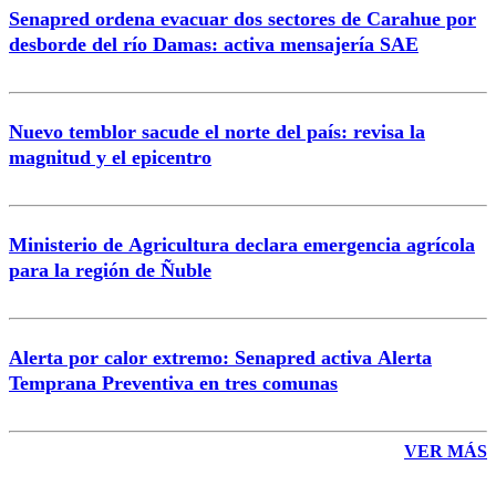
Senapred ordena evacuar dos sectores de Carahue por
Correo
desborde del río Damas: activa mensajería SAE
Nuevo temblor sacude el norte del país: revisa la
magnitud y el epicentro
Enviar comentario
Ministerio de Agricultura declara emergencia agrícola
para la región de Ñuble
Alerta por calor extremo: Senapred activa Alerta
Temprana Preventiva en tres comunas
VER MÁS