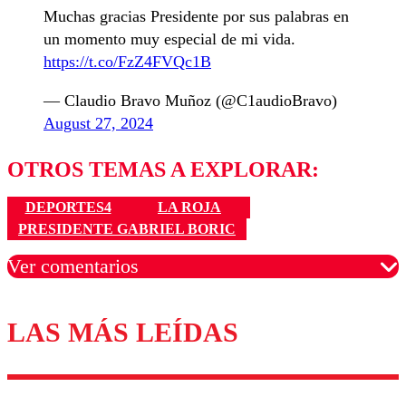
Muchas gracias Presidente por sus palabras en
un momento muy especial de mi vida.
https://t.co/FzZ4FVQc1B
— Claudio Bravo Muñoz (@C1audioBravo)
August 27, 2024
OTROS TEMAS A EXPLORAR:
DEPORTES4
LA ROJA
PRESIDENTE GABRIEL BORIC
Ver comentarios
LAS MÁS LEÍDAS
Los comentarios son moderados para garantizar un
diálogo respetuoso.
Nombre