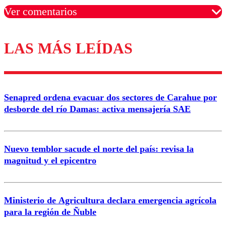
Ver comentarios
LAS MÁS LEÍDAS
Los comentarios son moderados para garantizar un
diálogo respetuoso.
Nombre
Senapred ordena evacuar dos sectores de Carahue por
Correo
desborde del río Damas: activa mensajería SAE
Nuevo temblor sacude el norte del país: revisa la
magnitud y el epicentro
Enviar comentario
Ministerio de Agricultura declara emergencia agrícola
para la región de Ñuble