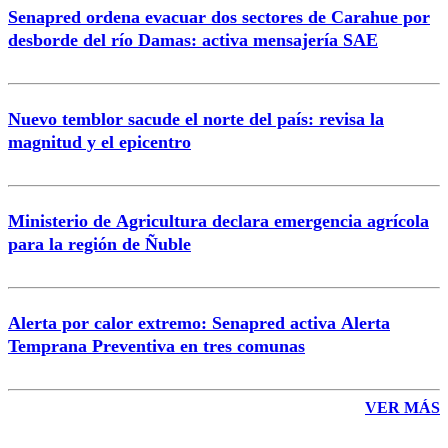
Senapred ordena evacuar dos sectores de Carahue por
Correo
desborde del río Damas: activa mensajería SAE
Nuevo temblor sacude el norte del país: revisa la
magnitud y el epicentro
Enviar comentario
Ministerio de Agricultura declara emergencia agrícola
para la región de Ñuble
Alerta por calor extremo: Senapred activa Alerta
Temprana Preventiva en tres comunas
VER MÁS