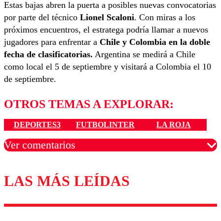
Estas bajas abren la puerta a posibles nuevas convocatorias
por parte del técnico
Lionel Scaloni
. Con miras a los
próximos encuentros, el estratega podría llamar a nuevos
jugadores para enfrentar a
Chile y Colombia en la doble
fecha de clasificatorias.
Argentina se medirá a Chile
como local el 5 de septiembre y visitará a Colombia el 10
de septiembre.
OTROS TEMAS A EXPLORAR:
DEPORTES3
FUTBOLINTER
LA ROJA
Ver comentarios
LAS MÁS LEÍDAS
Los comentarios son moderados para garantizar un
diálogo respetuoso.
Nombre