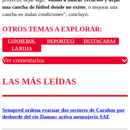
una cancha de fútbol donde no existe
, o mejorar una
cancha en malas condiciones”, concluyó.
OTROS TEMAS A EXPLORAR:
CONMEBOL
DEPORTES2
DESTACADA4
LA ROJA
Ver comentarios
LAS MÁS LEÍDAS
Los comentarios son moderados para garantizar un
diálogo respetuoso.
Nombre
Senapred ordena evacuar dos sectores de Carahue por
Correo
desborde del río Damas: activa mensajería SAE