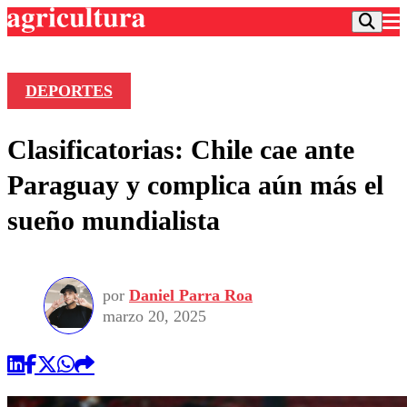
DEPORTES
Podcast
Clasificatorias: Chile cae ante
Frecuencias
Agricultura TV
Paraguay y complica aún más el
Deportes
sueño mundialista
Entretención
Colo Colo
Noticias
Motor
Vida Social
Otros Deportes
Dato Practico
Publicaciones en medios
por
Daniel Parra Roa
Seleccion Chilena
Economía
Opinión
marzo 20, 2025
Torneo Internacional
Internacional
Programas
Torneo Nacional
Nacional
Comercial
Universidad Católica
Política
Universidad de Chile
Sustentabilidad