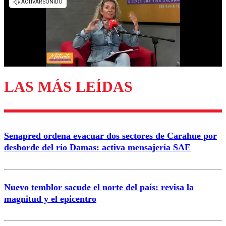
diálogo respetuoso.
Nombre
Correo
LAS MÁS LEÍDAS
Enviar comentario
Senapred ordena evacuar dos sectores de Carahue por
desborde del río Damas: activa mensajería SAE
Nuevo temblor sacude el norte del país: revisa la
magnitud y el epicentro