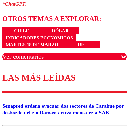
*ChatGPT.
OTROS TEMAS A EXPLORAR:
CHILE
DÓLAR
INDICADORES ECONÓMICOS
MARTES 18 DE MARZO
UF
Ver comentarios
LAS MÁS LEÍDAS
Los comentarios son moderados para garantizar un
diálogo respetuoso.
Nombre
Senapred ordena evacuar dos sectores de Carahue por
Correo
desborde del río Damas: activa mensajería SAE