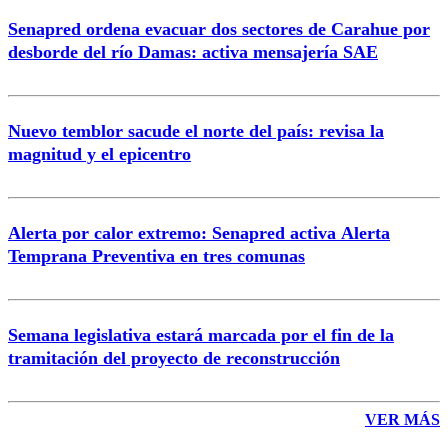
Senapred ordena evacuar dos sectores de Carahue por
Correo
desborde del río Damas: activa mensajería SAE
Nuevo temblor sacude el norte del país: revisa la
magnitud y el epicentro
Enviar comentario
Alerta por calor extremo: Senapred activa Alerta
Temprana Preventiva en tres comunas
Semana legislativa estará marcada por el fin de la
tramitación del proyecto de reconstrucción
VER MÁS