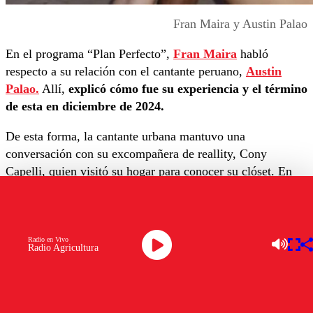
Fran Maira y Austin Palao
En el programa “Plan Perfecto”,
Fran Maira
habló
respecto a su relación con el cantante peruano,
Austin
Palao.
Allí,
explicó cómo fue su experiencia y el término
de esta en diciembre de 2024.
De esta forma, la cantante urbana mantuvo una
conversación con su excompañera de reallity, Cony
Capelli, quien visitó su hogar para conocer su clóset. En
esta instancia,
Maira se sinceró sobre su breve romance
con el cantante.
Las declaraciones de Fran Maira
Radio en Vivo
Radio Agricultura
“Fue mi primera relación pública, entonces por ese lado
fue heavy porque
nunca había experimentado lo que se
sentía como estar con una persona que también fuera