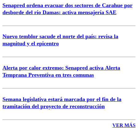
Senapred ordena evacuar dos sectores de Carahue por
Correo
desborde del río Damas: activa mensajería SAE
Nuevo temblor sacude el norte del país: revisa la
magnitud y el epicentro
Enviar comentario
Alerta por calor extremo: Senapred activa Alerta
Temprana Preventiva en tres comunas
Semana legislativa estará marcada por el fin de la
tramitación del proyecto de reconstrucción
VER MÁS