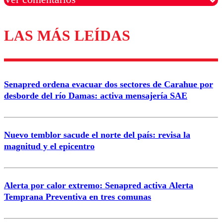
LAS MÁS LEÍDAS
Los comentarios son moderados para garantizar un
diálogo respetuoso.
Nombre
Senapred ordena evacuar dos sectores de Carahue por
Correo
desborde del río Damas: activa mensajería SAE
Nuevo temblor sacude el norte del país: revisa la
magnitud y el epicentro
Enviar comentario
Alerta por calor extremo: Senapred activa Alerta
Temprana Preventiva en tres comunas