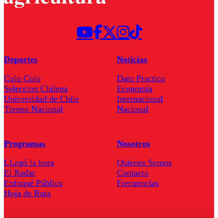
Deportes
Noticias
Colo Colo
Dato Practico
Seleccion Chilena
Economía
Universidad de Chile
Internacional
Torneo Nacional
Nacional
Programas
Nosotros
LLegó la hora
Quienes Somos
El Radar
Contacto
Enfoqué Público
Frecuencias
Hoja de Ruta