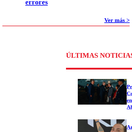
errores
Ver más >
ÚLTIMAS NOTICIA
Pr
Co
en
Ab
Ar