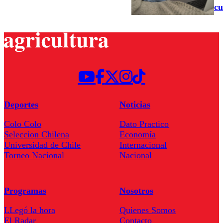
cu
Deportes
Noticias
Colo Colo
Dato Practico
Seleccion Chilena
Economía
Universidad de Chile
Internacional
Torneo Nacional
Nacional
Programas
Nosotros
LLegó la hora
Quienes Somos
El Radar
Contacto