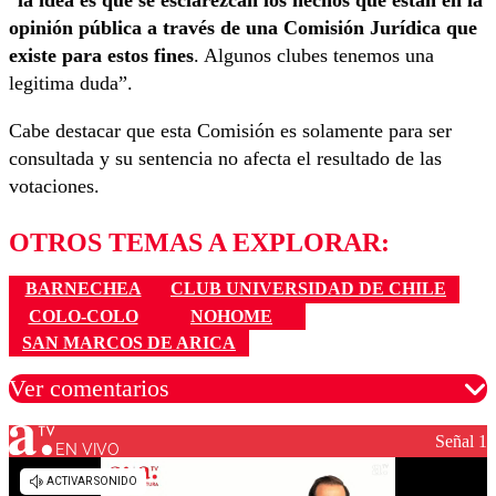
“
la idea es que se esclarezcan los hechos que están en la
opinión pública a través de una Comisión Jurídica que
existe para estos fines
. Algunos clubes tenemos una
legitima duda”.
Cabe destacar que esta Comisión es solamente para ser
consultada y su sentencia no afecta el resultado de las
votaciones.
OTROS TEMAS A EXPLORAR:
BARNECHEA
CLUB UNIVERSIDAD DE CHILE
COLO-COLO
NOHOME
SAN MARCOS DE ARICA
Ver comentarios
Señal 1
EN VIVO
Los comentarios son moderados para garantizar un
diálogo respetuoso.