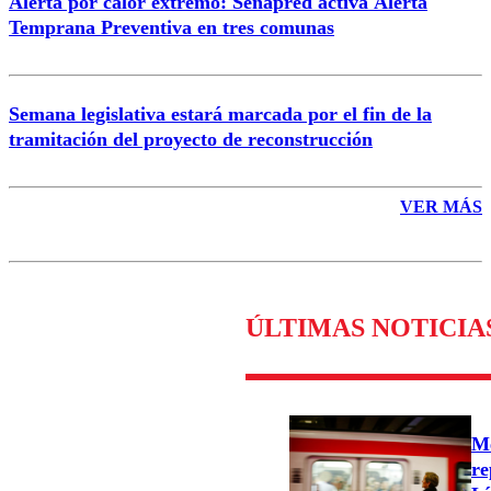
Alerta por calor extremo: Senapred activa Alerta
Temprana Preventiva en tres comunas
Semana legislativa estará marcada por el fin de la
tramitación del proyecto de reconstrucción
VER MÁS
ÚLTIMAS NOTICIA
Me
re