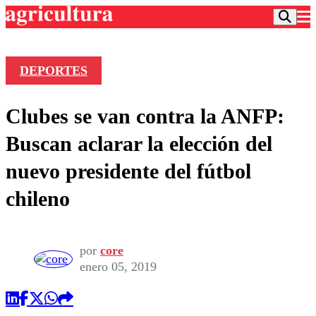
DEPORTES
Podcast
Clubes se van contra la ANFP:
Frecuencias
Agricultura TV
Buscan aclarar la elección del
Deportes
nuevo presidente del fútbol
Entretención
Colo Colo
Noticias
chileno
Motor
Vida Social
Otros Deportes
Dato Practico
Publicaciones en medios
Seleccion Chilena
Economía
Opinión
Torneo Internacional
Internacional
por
core
Programas
enero 05, 2019
Torneo Nacional
Nacional
Comercial
Universidad Católica
Política
Universidad de Chile
Sustentabilidad