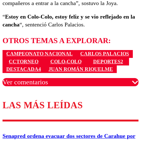
compañeros a entrar a la cancha”, sostuvo la Joya.
“
Estoy en Colo-Colo, estoy feliz y se vio reflejado en la
cancha
“, sentenció Carlos Palacios.
OTROS TEMAS A EXPLORAR:
CAMPEONATO NACIONAL
CARLOS PALACIOS
CCTORNEO
COLO-COLO
DEPORTES2
DESTACADA4
JUAN ROMÁN RIQUELME
Ver comentarios
LAS MÁS LEÍDAS
Los comentarios son moderados para garantizar un
diálogo respetuoso.
Nombre
Senapred ordena evacuar dos sectores de Carahue por
Correo