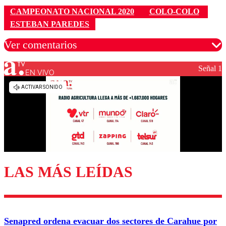
CAMPEONATO NACIONAL 2020
COLO-COLO
ESTEBAN PAREDES
Ver comentarios
Señal 1
EN VIVO
Los comentarios son moderados para garantizar un
diálogo respetuoso.
Nombre
Correo
LAS MÁS LEÍDAS
Enviar comentario
Senapred ordena evacuar dos sectores de Carahue por