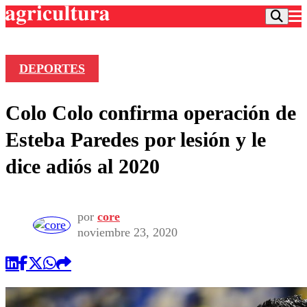
DEPORTES
Podcast
Colo Colo confirma operación de
Frecuencias
Agricultura TV
Esteba Paredes por lesión y le
Deportes
dice adiós al 2020
Entretención
Colo Colo
Noticias
Motor
Vida Social
Otros Deportes
Dato Practico
por
core
Publicaciones en medios
Seleccion Chilena
Economía
noviembre 23, 2020
Opinión
Torneo Internacional
Internacional
Programas
Torneo Nacional
Nacional
Comercial
Universidad Católica
Política
Universidad de Chile
Sustentabilidad