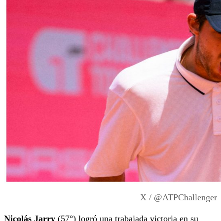
X / @ATPChallenger
Nicolás Jarry
(57°) logró una trabajada victoria en su