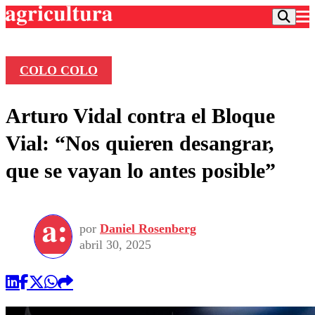
COLO COLO
Podcast
Arturo Vidal contra el Bloque
Frecuencias
Agricultura TV
Vial: “Nos quieren desangrar,
Deportes
que se vayan lo antes posible”
Entretención
Colo Colo
Noticias
Motor
Vida Social
Otros Deportes
Dato Practico
Publicaciones en medios
por
Daniel Rosenberg
Seleccion Chilena
Economía
Opinión
abril 30, 2025
Torneo Internacional
Internacional
Programas
Torneo Nacional
Nacional
Comercial
Universidad Católica
Política
Universidad de Chile
Sustentabilidad