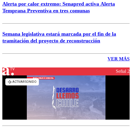
Alerta por calor extremo: Senapred activa Alerta
Temprana Preventiva en tres comunas
Semana legislativa estará marcada por el fin de la
tramitación del proyecto de reconstrucción
VER MÁS
Señal 2