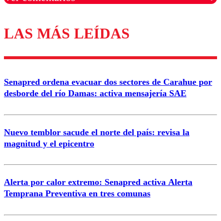
LAS MÁS LEÍDAS
Los comentarios son moderados para garantizar un
diálogo respetuoso.
Nombre
Senapred ordena evacuar dos sectores de Carahue por
Correo
desborde del río Damas: activa mensajería SAE
Nuevo temblor sacude el norte del país: revisa la
magnitud y el epicentro
Enviar comentario
Alerta por calor extremo: Senapred activa Alerta
Temprana Preventiva en tres comunas