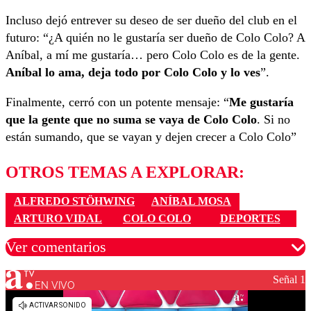
Incluso dejó entrever su deseo de ser dueño del club en el
futuro: “¿A quién no le gustaría ser dueño de Colo Colo? A
Aníbal, a mí me gustaría… pero Colo Colo es de la gente.
Aníbal lo ama, deja todo por Colo Colo y lo ves
”.
Finalmente, cerró con un potente mensaje: “
Me gustaría
que la gente que no suma se vaya de Colo Colo
. Si no
están sumando, que se vayan y dejen crecer a Colo Colo”
OTROS TEMAS A EXPLORAR:
ALFREDO STÖHWING
ANÍBAL MOSA
ARTURO VIDAL
COLO COLO
DEPORTES
Ver comentarios
Señal 1
EN VIVO
Los comentarios son moderados para garantizar un
diálogo respetuoso.