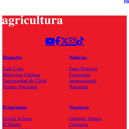
en
Deportes
Noticias
Colo Colo
Dato Practico
Seleccion Chilena
Economía
Universidad de Chile
Internacional
Torneo Nacional
Nacional
Programas
Nosotros
LLegó la hora
Quienes Somos
El Radar
Contacto