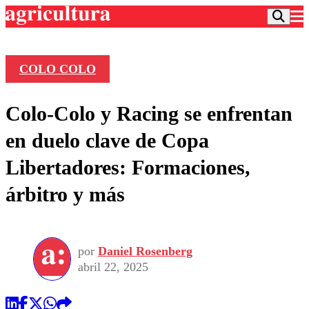
COLO COLO
Podcast
Colo-Colo y Racing se enfrentan
Frecuencias
Agricultura TV
en duelo clave de Copa
Deportes
Libertadores: Formaciones,
Entretención
Colo Colo
Noticias
árbitro y más
Motor
Vida Social
Otros Deportes
Dato Practico
Publicaciones en medios
Seleccion Chilena
Economía
Opinión
Torneo Internacional
Internacional
por
Daniel Rosenberg
Programas
Torneo Nacional
Nacional
abril 22, 2025
Comercial
Universidad Católica
Política
Universidad de Chile
Sustentabilidad