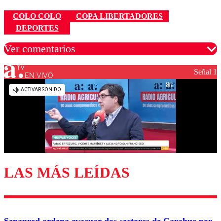
COLO COLO
COPA LIBERTADORES
DEPORTES
Ver comentarios
Señal 1
EN VIVO
Los comentarios son moderados para garantizar un
diálogo respetuoso.
Nombre
Correo
LAS MÁS LEÍDAS
Enviar comentario