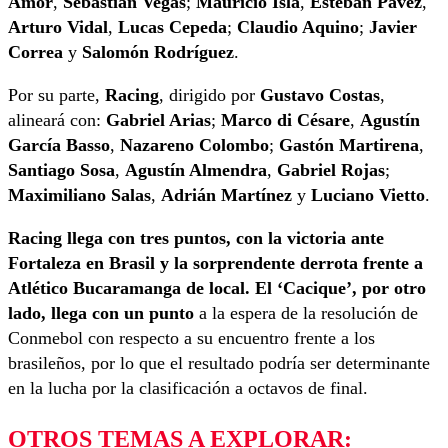
Amor
,
Sebastián Vegas
;
Mauricio Isla
,
Esteban Pavez
,
Arturo Vidal
,
Lucas Cepeda
;
Claudio Aquino
;
Javier
Correa
y
Salomón Rodríguez
.
Por su parte,
Racing
, dirigido por
Gustavo Costas
,
alineará con:
Gabriel Arias
;
Marco di Césare
,
Agustín
García Basso
,
Nazareno Colombo
;
Gastón Martirena
,
Santiago Sosa
,
Agustín Almendra
,
Gabriel Rojas
;
Maximiliano Salas
,
Adrián Martínez
y
Luciano Vietto
.
Racing llega con tres puntos, con la victoria ante
Fortaleza en Brasil y la sorprendente derrota frente a
Atlético Bucaramanga de local.
El ‘Cacique’, por otro
lado, llega con un punto
a la espera de la resolución de
Conmebol con respecto a su encuentro frente a los
brasileños, por lo que el resultado podría ser determinante
en la lucha por la clasificación a octavos de final.
OTROS TEMAS A EXPLORAR: