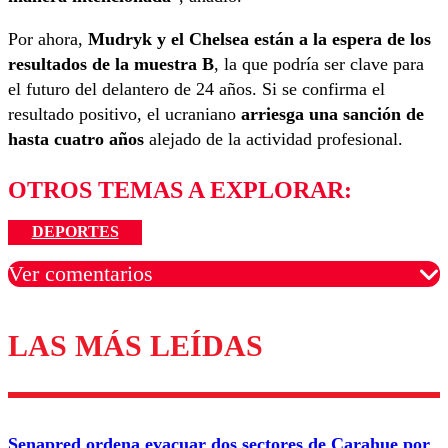
Por ahora,
Mudryk y el Chelsea están a la espera de los
resultados de la muestra B
, la que podría ser clave para
el futuro del delantero de 24 años. Si se confirma el
resultado positivo, el ucraniano
arriesga una sanción de
hasta cuatro años
alejado de la actividad profesional.
OTROS TEMAS A EXPLORAR:
DEPORTES
Ver comentarios
LAS MÁS LEÍDAS
Los comentarios son moderados para garantizar un
diálogo respetuoso.
Nombre
Senapred ordena evacuar dos sectores de Carahue por