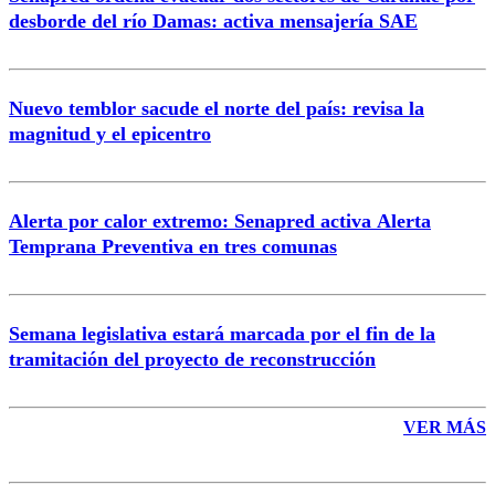
Correo
desborde del río Damas: activa mensajería SAE
Nuevo temblor sacude el norte del país: revisa la
magnitud y el epicentro
Enviar comentario
Alerta por calor extremo: Senapred activa Alerta
Temprana Preventiva en tres comunas
Semana legislativa estará marcada por el fin de la
tramitación del proyecto de reconstrucción
VER MÁS