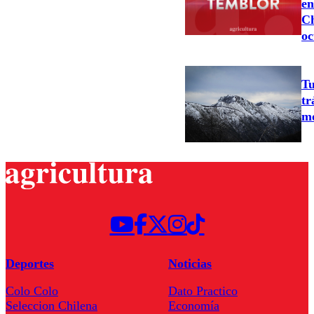
en
Ch
oc
Tu
tr
mo
Deportes
Noticias
Colo Colo
Dato Practico
Seleccion Chilena
Economía