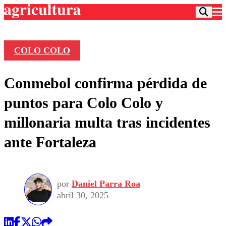
COLO COLO
Podcast
Conmebol confirma pérdida de
Frecuencias
Agricultura TV
puntos para Colo Colo y
Deportes
millonaria multa tras incidentes
Entretención
Colo Colo
Noticias
ante Fortaleza
Motor
Vida Social
Otros Deportes
Dato Practico
Publicaciones en medios
Seleccion Chilena
Economía
Opinión
Torneo Internacional
Internacional
por
Daniel Parra Roa
Programas
Torneo Nacional
Nacional
abril 30, 2025
Comercial
Universidad Católica
Política
Universidad de Chile
Sustentabilidad