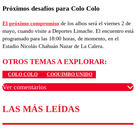
Próximos desafíos para Colo Colo
El próximo compromiso
de los albos será el viernes 2 de
mayo, cuando visite a Deportes Limache. El encuentro está
programado para las 18:00 horas, de momento, en el
Estadio Nicolás Chahuán Nazar de La Calera.
OTROS TEMAS A EXPLORAR:
COLO COLO
COQUIMBO UNIDO
Ver comentarios
LAS MÁS LEÍDAS
Los comentarios son moderados para garantizar un
diálogo respetuoso.
Nombre