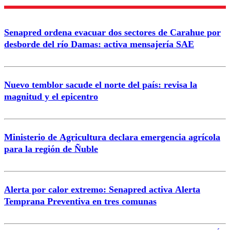
Nombre
Senapred ordena evacuar dos sectores de Carahue por
Correo
desborde del río Damas: activa mensajería SAE
Nuevo temblor sacude el norte del país: revisa la
magnitud y el epicentro
Enviar comentario
Ministerio de Agricultura declara emergencia agrícola
para la región de Ñuble
Alerta por calor extremo: Senapred activa Alerta
Temprana Preventiva en tres comunas