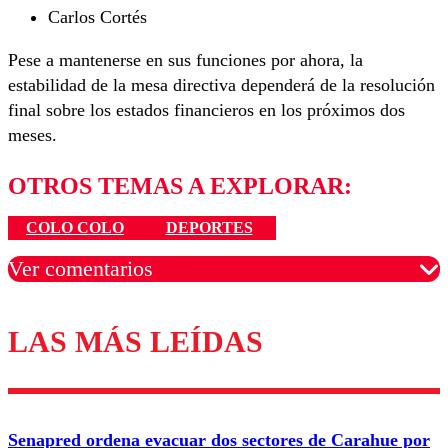
Carlos Cortés
Pese a mantenerse en sus funciones por ahora, la
estabilidad de la mesa directiva dependerá de la resolución
final sobre los estados financieros en los próximos dos
meses.
OTROS TEMAS A EXPLORAR:
COLO COLO
DEPORTES
Ver comentarios
LAS MÁS LEÍDAS
Los comentarios son moderados para garantizar un
diálogo respetuoso.
Nombre
Senapred ordena evacuar dos sectores de Carahue por
Correo