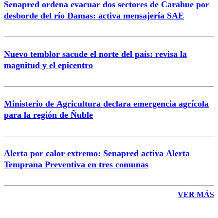
Senapred ordena evacuar dos sectores de Carahue por
Correo
desborde del río Damas: activa mensajería SAE
Nuevo temblor sacude el norte del país: revisa la
magnitud y el epicentro
Enviar comentario
Ministerio de Agricultura declara emergencia agrícola
para la región de Ñuble
Alerta por calor extremo: Senapred activa Alerta
Temprana Preventiva en tres comunas
VER MÁS