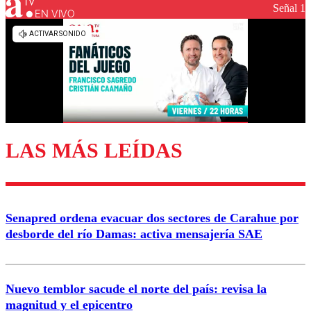
Señal 1
EN VIVO
Los comentarios son moderados para garantizar un
diálogo respetuoso.
Nombre
Correo
LAS MÁS LEÍDAS
Enviar comentario
Senapred ordena evacuar dos sectores de Carahue por
desborde del río Damas: activa mensajería SAE
Nuevo temblor sacude el norte del país: revisa la
magnitud y el epicentro