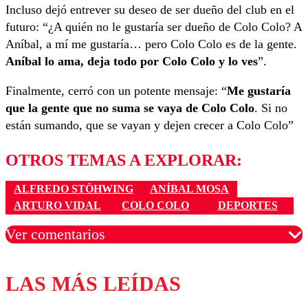
Incluso dejó entrever su deseo de ser dueño del club en el
futuro: “¿A quién no le gustaría ser dueño de Colo Colo? A
Aníbal, a mí me gustaría… pero Colo Colo es de la gente.
Aníbal lo ama, deja todo por Colo Colo y lo ves
”.
Finalmente, cerró con un potente mensaje: “
Me gustaría
que la gente que no suma se vaya de Colo Colo
. Si no
están sumando, que se vayan y dejen crecer a Colo Colo”
OTROS TEMAS A EXPLORAR:
ALFREDO STÖHWING
ANÍBAL MOSA
ARTURO VIDAL
COLO COLO
DEPORTES
Ver comentarios
LAS MÁS LEÍDAS
Los comentarios son moderados para garantizar un
diálogo respetuoso.