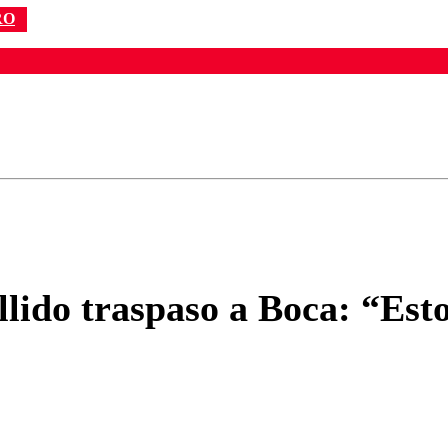
RO
ados para garantizar un diálogo respetuoso.
Correo
Enviar c
llido traspaso a Boca: “Esto