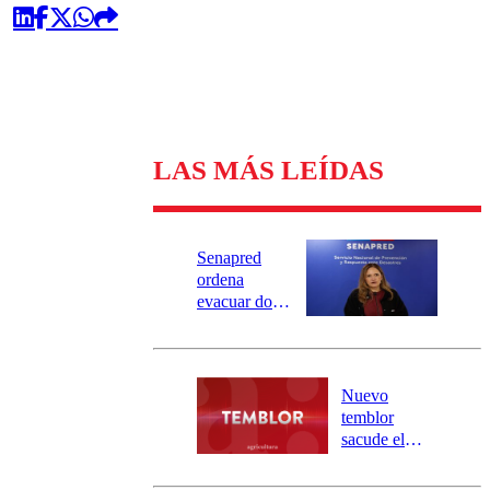
LAS MÁS LEÍDAS
Senapred
ordena
evacuar dos
sectores de
Carahue por
desborde del
río Damas:
Nuevo
activa
temblor
mensajería
sacude el
SAE
norte del país:
revisa la