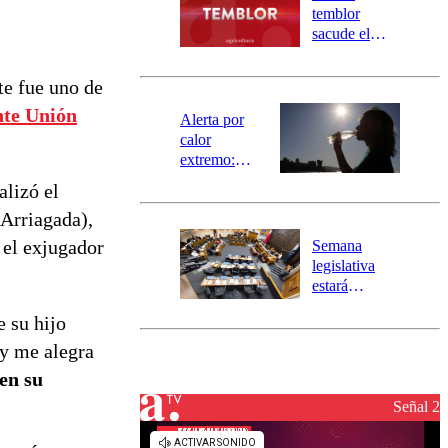
activa
temblor
mensajería
sacude el
SAE
norte del país:
revisa la
te fue uno de
magnitud y el
nte Unión
epicentro
Alerta por
calor
extremo:
Senapred
alizó el
activa Alerta
(Arriagada),
Temprana
Preventiva en
 el exjugador
Semana
tres comunas
legislativa
estará
marcada por
e su hijo
el fin de la
tramitación
 y me alegra
del proyecto
en su
de
reconstrucción
Señal 2