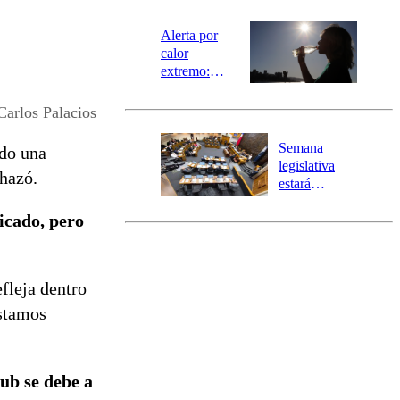
magnitud y el
epicentro
Alerta por
calor
extremo:
Senapred
activa Alerta
Carlos Palacios
Temprana
Preventiva en
Semana
ndo una
tres comunas
legislativa
chazó.
estará
marcada por
licado, pero
el fin de la
tramitación
del proyecto
de
efleja dentro
reconstrucción
estamos
lub se debe a