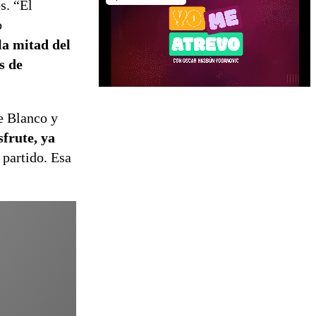
s. “Él
o
la mitad del
s de
e Blanco y
frute, ya
 partido. Esa