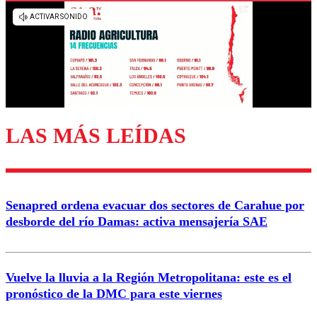
Los comentarios son moderados para garantizar un
diálogo respetuoso.
Nombre
Correo
LAS MÁS LEÍDAS
Enviar comentario
Senapred ordena evacuar dos sectores de Carahue por
desborde del río Damas: activa mensajería SAE
Vuelve la lluvia a la Región Metropolitana: este es el
pronóstico de la DMC para este viernes