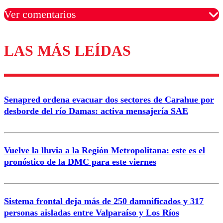
Ver comentarios
LAS MÁS LEÍDAS
Los comentarios son moderados para garantizar un
diálogo respetuoso.
Nombre
Senapred ordena evacuar dos sectores de Carahue por
Correo
desborde del río Damas: activa mensajería SAE
Vuelve la lluvia a la Región Metropolitana: este es el
pronóstico de la DMC para este viernes
Enviar comentario
Sistema frontal deja más de 250 damnificados y 317
personas aisladas entre Valparaíso y Los Ríos