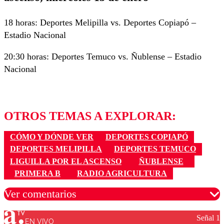
18 horas: Deportes Melipilla vs. Deportes Copiapó –
Estadio Nacional
20:30 horas: Deportes Temuco vs. Ñublense – Estadio
Nacional
OTROS TEMAS A EXPLORAR:
CÓMO Y DÓNDE VER
DEPORTES COPIAPÓ
DEPORTES MELIPILLA
DEPORTES TEMUCO
LIGUILLA POR EL ASCENSO
ÑUBLENSE
PRIMERA B
RADIO AGRICULTURA
Ver comentarios
Señal 1
EN VIVO