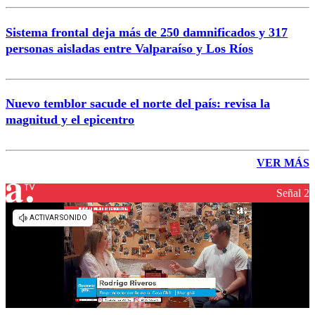
Sistema frontal deja más de 250 damnificados y 317
personas aisladas entre Valparaíso y Los Ríos
Nuevo temblor sacude el norte del país: revisa la
magnitud y el epicentro
VER MÁS
Señal 2