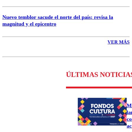
Nuevo temblor sacude el norte del país: revisa la
magnitud y el epicentro
VER MÁS
ÚLTIMAS NOTICIA
Mi
la
co
ac