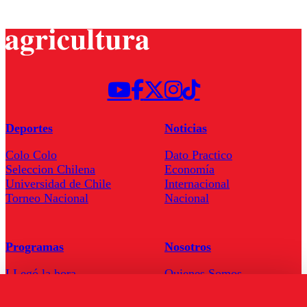
Deportes
Noticias
Colo Colo
Dato Practico
Seleccion Chilena
Economía
Universidad de Chile
Internacional
Torneo Nacional
Nacional
Programas
Nosotros
LLegó la hora
Quienes Somos
El Radar
Contacto
Enfoqué Público
Frecuencias