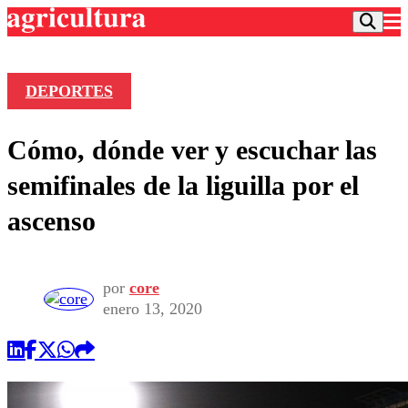
DEPORTES
Podcast
Cómo, dónde ver y escuchar las
Frecuencias
Agricultura TV
semifinales de la liguilla por el
Deportes
ascenso
Entretención
Colo Colo
Noticias
Motor
Vida Social
Otros Deportes
Dato Practico
por
core
Publicaciones en medios
Seleccion Chilena
Economía
enero 13, 2020
Opinión
Torneo Internacional
Internacional
Programas
Torneo Nacional
Nacional
Comercial
Universidad Católica
Política
Universidad de Chile
Sustentabilidad