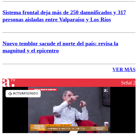
Sistema frontal deja más de 250 damnificados y 317
personas aisladas entre Valparaíso y Los Ríos
Nuevo temblor sacude el norte del país: revisa la
magnitud y el epicentro
VER MÁS
Señal 2