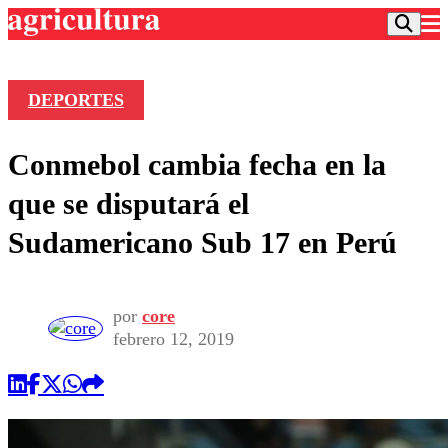
DEPORTES
Podcast
Conmebol cambia fecha en la
Frecuencias
Agricultura TV
que se disputará el
Deportes
Sudamericano Sub 17 en Perú
Entretención
Colo Colo
Noticias
Motor
Vida Social
Otros Deportes
Dato Practico
por
core
Publicaciones en medios
Seleccion Chilena
Economía
febrero 12, 2019
Opinión
Torneo Internacional
Internacional
Programas
Torneo Nacional
Nacional
Comercial
Universidad Católica
Política
Universidad de Chile
Sustentabilidad