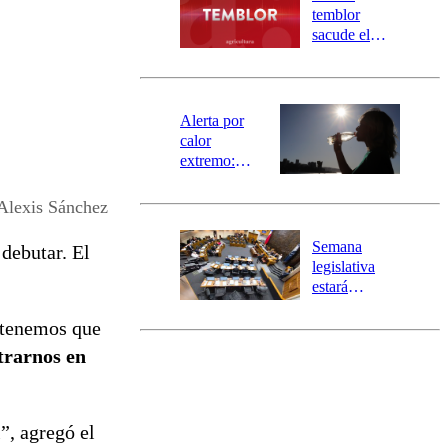
activa
temblor
mensajería
sacude el
SAE
norte del país:
revisa la
magnitud y el
epicentro
Alerta por
calor
extremo:
Senapred
activa Alerta
Alexis Sánchez
Temprana
Preventiva en
Semana
debutar. El
tres comunas
legislativa
estará
marcada por
, tenemos que
el fin de la
tramitación
trarnos en
del proyecto
de
reconstrucción
l”, agregó el