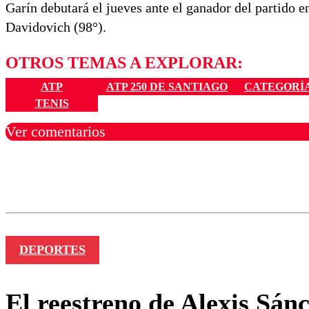
Garín debutará el jueves ante el ganador del partido e
Davidovich (98°).
OTROS TEMAS A EXPLORAR:
ATP
ATP 250 DE SANTIAGO
CATEGORÍA
TENIS
Ver comentarios
Los comentarios son moder
Nombre
DEPORTES
El reestreno de Alexis Sán