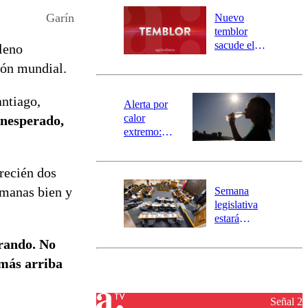
río Damas:
Garín
Nuevo
activa
temblor
mensajería
sacude el
leno
SAE
norte del país:
ión mundial.
revisa la
magnitud y el
antiago,
epicentro
Alerta por
calor
inesperado,
extremo:
Senapred
activa Alerta
recién dos
Temprana
Preventiva en
emanas bien y
Semana
tres comunas
legislativa
estará
marcada por
orando. No
el fin de la
tramitación
 más arriba
del proyecto
de
reconstrucción
Señal 2