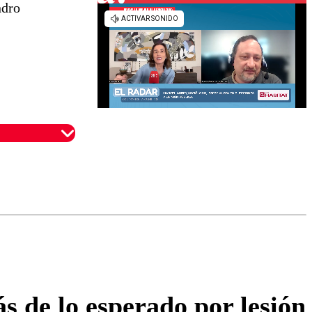
ndro
omentario
s de lo esperado por lesión