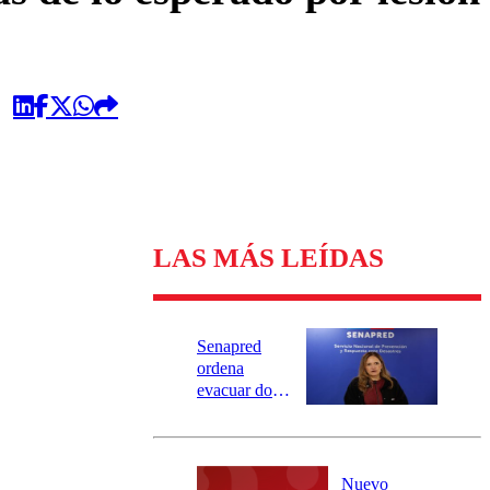
LAS MÁS LEÍDAS
Senapred
ordena
evacuar dos
sectores de
Carahue por
desborde del
río Damas:
Nuevo