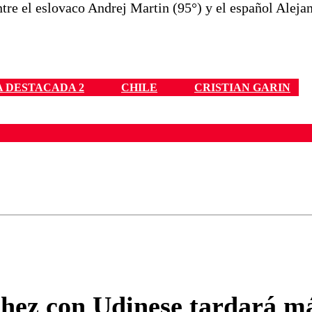
ntre el eslovaco Andrej Martin (95°) y el español Aleja
 DESTACADA 2
CHILE
CRISTIAN GARIN
ados para garantizar un diálogo respetuoso.
Correo
Enviar c
chez con Udinese tardará má