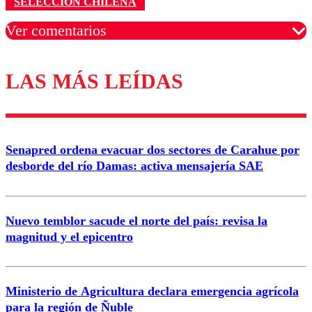
SELECCIÓN CHILENA
Ver comentarios
LAS MÁS LEÍDAS
Los comentarios son moderados para garantizar un
diálogo respetuoso.
Nombre
Senapred ordena evacuar dos sectores de Carahue por
Correo
desborde del río Damas: activa mensajería SAE
Nuevo temblor sacude el norte del país: revisa la
magnitud y el epicentro
Enviar comentario
Ministerio de Agricultura declara emergencia agrícola
para la región de Ñuble