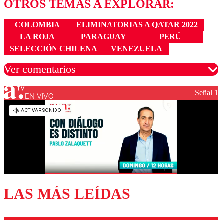
OTROS TEMAS A EXPLORAR:
COLOMBIA
ELIMINATORIAS A QATAR 2022
LA ROJA
PARAGUAY
PERÚ
SELECCIÓN CHILENA
VENEZUELA
Ver comentarios
Señal 1
EN VIVO
Los comentarios son moderados para garantizar un
diálogo respetuoso.
Nombre
Correo
LAS MÁS LEÍDAS
Enviar comentario