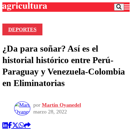
DEPORTES
Podcast
¿Da para soñar? Así es el
Frecuencias
Agricultura TV
historial histórico entre Perú-
Deportes
Paraguay y Venezuela-Colombia
Entretención
Colo Colo
Noticias
en Eliminatorias
Motor
Vida Social
Otros Deportes
Dato Practico
Publicaciones en medios
Seleccion Chilena
Economía
Opinión
Torneo Internacional
Internacional
por
Martin Oyanedel
Programas
marzo 28, 2022
Torneo Nacional
Nacional
Comercial
Universidad Católica
Política
Universidad de Chile
Sustentabilidad