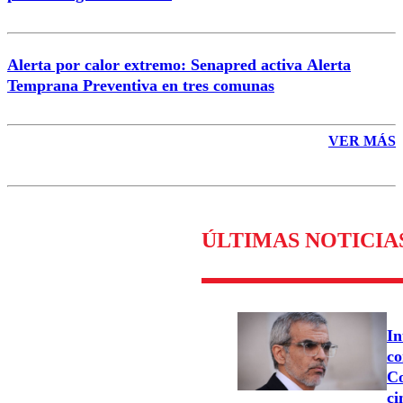
Alerta por calor extremo: Senapred activa Alerta
Temprana Preventiva en tres comunas
VER MÁS
ÚLTIMAS NOTICIA
In
co
Co
ci