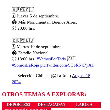
🇦🇷🆚🇨🇱
🗓️ Jueves 5 de septiembre.
🏟️ Más Monumental, Buenos Aires.
🕗 20:00 hrs.
🇨🇱🆚🇧🇴
🗓️ Martes 10 de septiembre.
🏟️ Estadio Nacional.
🕕 18:00 hrs.
#VamosPorTodo
🇨🇱
#SomosLaRoja
pic.twitter.com/9CbRNx7yA1
— Selección Chilena (@LaRoja)
August 15,
2024
OTROS TEMAS A EXPLORAR:
DEPORTES5
DESTACADA5
LAROJA