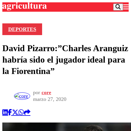
DEPORTES
Podcast
David Pizarro:”Charles Aranguiz
Frecuencias
Agricultura TV
habría sido el jugador ideal para
Deportes
la Fiorentina”
Entretención
Colo Colo
Noticias
Motor
Vida Social
Otros Deportes
Dato Practico
por
core
Publicaciones en medios
Seleccion Chilena
Economía
marzo 27, 2020
Opinión
Torneo Internacional
Internacional
Programas
Torneo Nacional
Nacional
Comercial
Universidad Católica
Política
Universidad de Chile
Sustentabilidad