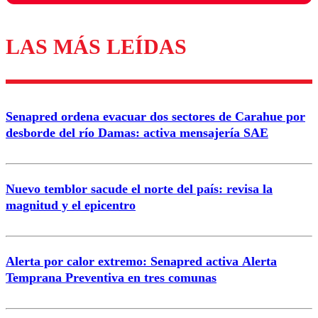
LAS MÁS LEÍDAS
Los comentarios son moderados para garantizar un
diálogo respetuoso.
Nombre
Senapred ordena evacuar dos sectores de Carahue por
Correo
desborde del río Damas: activa mensajería SAE
Nuevo temblor sacude el norte del país: revisa la
magnitud y el epicentro
Enviar comentario
Alerta por calor extremo: Senapred activa Alerta
Temprana Preventiva en tres comunas