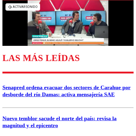
Los comentarios son moderados para garantizar un
diálogo respetuoso.
Nombre
Correo
LAS MÁS LEÍDAS
Enviar comentario
Senapred ordena evacuar dos sectores de Carahue por
desborde del río Damas: activa mensajería SAE
Nuevo temblor sacude el norte del país: revisa la
magnitud y el epicentro