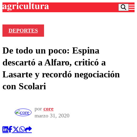
DEPORTES
Podcast
De todo un poco: Espina
Frecuencias
Agricultura TV
descartó a Alfaro, criticó a
Deportes
Lasarte y recordó negociación
Entretención
Colo Colo
Noticias
con Scolari
Motor
Vida Social
Otros Deportes
Dato Practico
Publicaciones en medios
Seleccion Chilena
Economía
Opinión
Torneo Internacional
Internacional
por
core
Programas
marzo 31, 2020
Torneo Nacional
Nacional
Comercial
Universidad Católica
Política
Universidad de Chile
Sustentabilidad