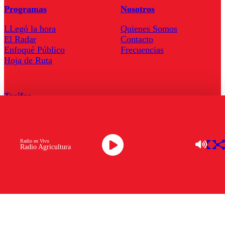
Programas
Nosotros
LLegó la hora
Quienes Somos
El Radar
Contacto
Enfoqué Público
Frecuencias
Hoja de Ruta
Tarifas
Comercial
Tarifas Servel Radio
Radio en Vivo
Radio Agricultura
Radio en Vivo
TV en Vivo
Descarga la APP