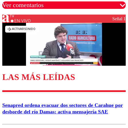
Ver comentarios
Señal 1
EN VIVO
Los comentarios son moderados para garantizar un
diálogo respetuoso.
Nombre
Correo
LAS MÁS LEÍDAS
Enviar comentario
Senapred ordena evacuar dos sectores de Carahue por
desborde del río Damas: activa mensajería SAE