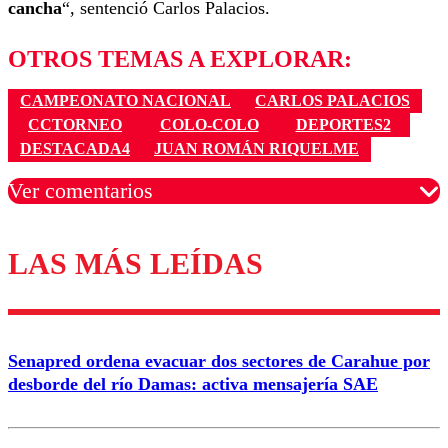
cancha
“, sentenció Carlos Palacios.
OTROS TEMAS A EXPLORAR:
CAMPEONATO NACIONAL
CARLOS PALACIOS
CCTORNEO
COLO-COLO
DEPORTES2
DESTACADA4
JUAN ROMÁN RIQUELME
Ver comentarios
LAS MÁS LEÍDAS
Los comentarios son moderados para garantizar un
diálogo respetuoso.
Nombre
Senapred ordena evacuar dos sectores de Carahue por
Correo
desborde del río Damas: activa mensajería SAE