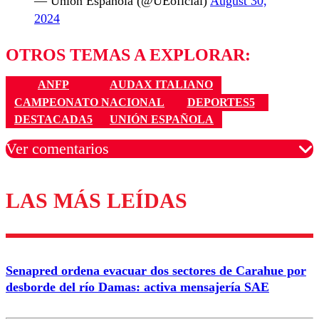
— Unión Española (@UEoficial)
August 30,
2024
OTROS TEMAS A EXPLORAR:
ANFP
AUDAX ITALIANO
CAMPEONATO NACIONAL
DEPORTES5
DESTACADA5
UNIÓN ESPAÑOLA
Ver comentarios
LAS MÁS LEÍDAS
Los comentarios son moderados para garantizar un
diálogo respetuoso.
Nombre
Senapred ordena evacuar dos sectores de Carahue por
Correo
desborde del río Damas: activa mensajería SAE