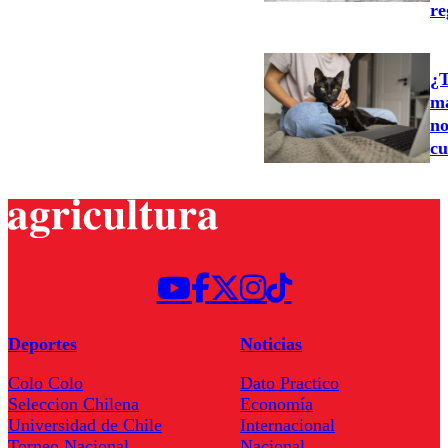
re
¿T
ma
no
cu
Deportes
Noticias
Colo Colo
Dato Practico
Seleccion Chilena
Economía
Universidad de Chile
Internacional
Torneo Nacional
Nacional