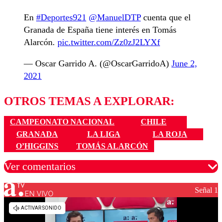
En
#Deportes921
@ManuelDTP
cuenta que el
Granada de España tiene interés en Tomás
Alarcón.
pic.twitter.com/Zz0zJ2LYXf
— Oscar Garrido A. (@OscarGarridoA)
June 2,
2021
OTROS TEMAS A EXPLORAR:
CAMPEONATO NACIONAL
CHILE
GRANADA
LA LIGA
LA ROJA
O’HIGGINS
TOMÁS ALARCÓN
Ver comentarios
Señal 1
EN VIVO
Los comentarios son moderados para garantizar un
diálogo respetuoso.