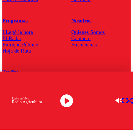
Programas
Nosotros
LLegó la hora
Quienes Somos
El Radar
Contacto
Enfoqué Público
Frecuencias
Hoja de Ruta
Tarifas
Comercial
Tarifas Servel Radio
Radio en Vivo
Radio Agricultura
Radio en Vivo
TV en Vivo
Descarga la APP