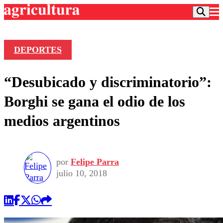
DEPORTES
Podcast
“Desubicado y discriminatorio”:
Frecuencias
Agricultura TV
Borghi se gana el odio de los
Deportes
medios argentinos
Entretención
Colo Colo
Noticias
Motor
Vida Social
Otros Deportes
Dato Practico
Publicaciones en medios
por
Felipe Parra
Seleccion Chilena
Economía
Opinión
julio 10, 2018
Torneo Internacional
Internacional
Programas
Torneo Nacional
Nacional
Comercial
Universidad Católica
Política
Universidad de Chile
Sustentabilidad