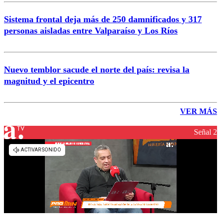
Sistema frontal deja más de 250 damnificados y 317
personas aisladas entre Valparaíso y Los Ríos
Nuevo temblor sacude el norte del país: revisa la
magnitud y el epicentro
VER MÁS
Señal 2