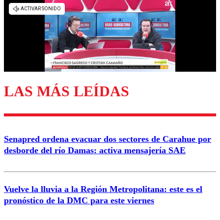
Los comentarios son moderados para garantizar un
diálogo respetuoso.
Nombre
Correo
LAS MÁS LEÍDAS
Enviar comentario
Senapred ordena evacuar dos sectores de Carahue por
desborde del río Damas: activa mensajería SAE
Vuelve la lluvia a la Región Metropolitana: este es el
pronóstico de la DMC para este viernes