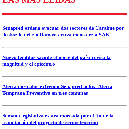
diálogo respetuoso.
Nombre
Senapred ordena evacuar dos sectores de Carahue por
Correo
desborde del río Damas: activa mensajería SAE
Nuevo temblor sacude el norte del país: revisa la
magnitud y el epicentro
Enviar comentario
Alerta por calor extremo: Senapred activa Alerta
Temprana Preventiva en tres comunas
Semana legislativa estará marcada por el fin de la
tramitación del proyecto de reconstrucción