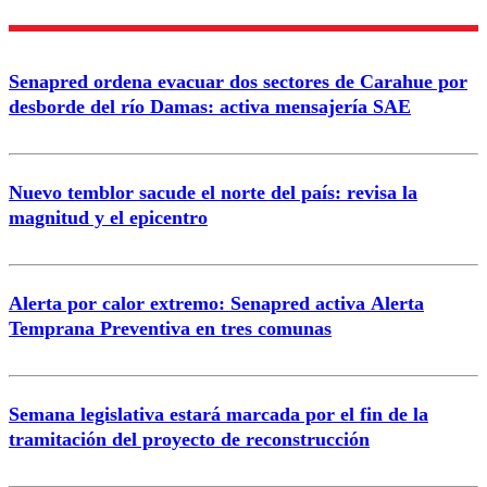
Enviar comentario
Senapred ordena evacuar dos sectores de Carahue por
desborde del río Damas: activa mensajería SAE
Nuevo temblor sacude el norte del país: revisa la
magnitud y el epicentro
Alerta por calor extremo: Senapred activa Alerta
Temprana Preventiva en tres comunas
Semana legislativa estará marcada por el fin de la
tramitación del proyecto de reconstrucción