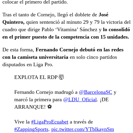
colocar el primero del partido.
Tras el tanto de Cornejo, llegó el doblete de
José
Quintero,
quien sentenció al minuto 29 y 79 la victoria del
cuadro que dirige Pablo ‘Vitamina’ Sánchez y
lo consolidó
en el primer puesto de la competencia con 15 unidades.
De esta forma,
Fernando Cornejo debutó en las redes
con la camiseta universitaria
en solo cinco partidos
disputados en Liga Pro.
EXPLOTA EL RDP 🤯
Fernando Cornejo madrugó a
@BarcelonaSC
y
marcó la primera para
@LDU_Oficial
. ¡DE
ARRANQUE! ⚽️
Vive la
#LigaProEcuabet
a través de
#ZappingSports
.
pic.twitter.com/YTblkaynSm