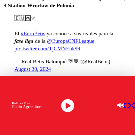
el
Stadion Wrocław de Polonia
.
🇪🇺🆚✅
El
#EuroBetis
ya conoce a sus rivales para la
𝒇𝒂𝒔𝒆 𝒍𝒊𝒈𝒂 de la
@EuropaCNFLeague
.
pic.twitter.com/TjCMNEnk99
— Real Betis Balompié 🌴💚 (@RealBetis)
August 30, 2024
OTROS TEMAS A EXPLORAR:
DEPORTES4
FUTBOLINTER
REAL BETIS
Radio en Vivo
Radio Agricultura
Ver comentarios
LAS MÁS LEÍDAS
Los comentarios son moderados para garantizar un
diálogo respetuoso.