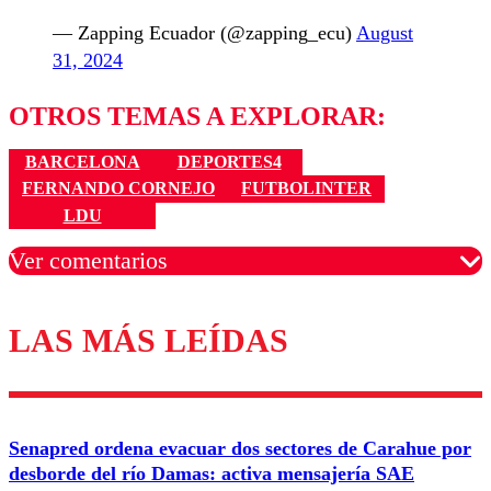
— Zapping Ecuador (@zapping_ecu)
August
31, 2024
OTROS TEMAS A EXPLORAR:
BARCELONA
DEPORTES4
FERNANDO CORNEJO
FUTBOLINTER
LDU
Ver comentarios
LAS MÁS LEÍDAS
Los comentarios son moderados para garantizar un
diálogo respetuoso.
Nombre
Senapred ordena evacuar dos sectores de Carahue por
Correo
desborde del río Damas: activa mensajería SAE