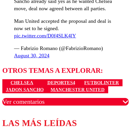
Sancho already said yes as he wanted Chelsea
move, deal now agreed between all parties.
Man United accepted the proposal and deal is
now set to he signed.
pic.twitter.com/D0f4SLK4lY
— Fabrizio Romano (@FabrizioRomano)
August 30, 2024
OTROS TEMAS A EXPLORAR:
CHELSEA
DEPORTES4
FUTBOLINTER
JADON SANCHO
MANCHESTER UNITED
Ver comentarios
LAS MÁS LEÍDAS
Los comentarios son moderados para garantizar un
diálogo respetuoso.