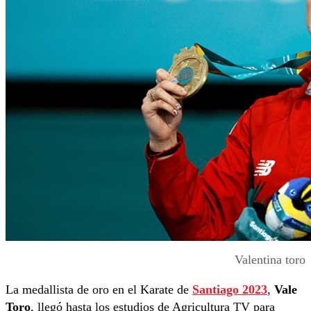
Valentina toro
La medallista de oro en el Karate de
Santiago 2023
,
Vale
Toro
, llegó hasta los estudios de Agricultura TV para