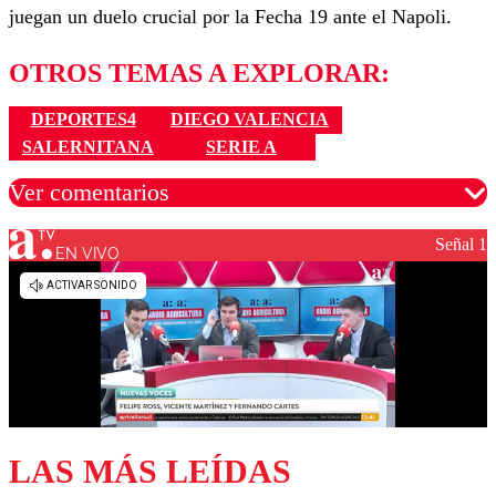
juegan un duelo crucial por la Fecha 19 ante el Napoli.
OTROS TEMAS A EXPLORAR:
DEPORTES4
DIEGO VALENCIA
SALERNITANA
SERIE A
Ver comentarios
Señal 1
EN VIVO
Los comentarios son moderados para garantizar un
diálogo respetuoso.
Nombre
Correo
LAS MÁS LEÍDAS