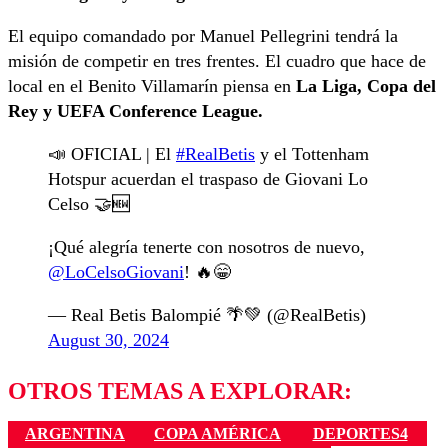
El equipo comandado por Manuel Pellegrini tendrá la
misión de competir en tres frentes. El cuadro que hace de
local en el Benito Villamarín piensa en
La Liga, Copa del
Rey y UEFA Conference League.
📣 OFICIAL | El
#RealBetis
y el Tottenham
Hotspur acuerdan el traspaso de Giovani Lo
Celso 🤝🆕
¡Qué alegría tenerte con nosotros de nuevo,
@LoCelsoGiovani
! 🔥😁
— Real Betis Balompié 🌴💚 (@RealBetis)
August 30, 2024
OTROS TEMAS A EXPLORAR:
ARGENTINA
COPA AMÉRICA
DEPORTES4