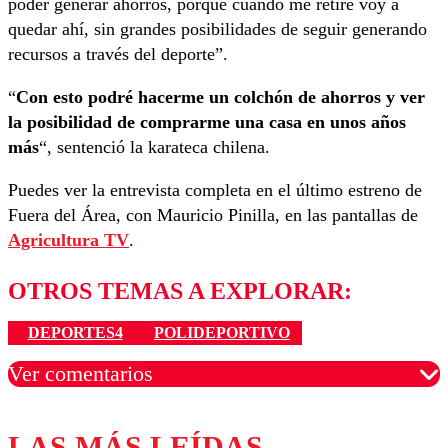
poder generar ahorros, porque cuando me retiré voy a
quedar ahí, sin grandes posibilidades de seguir generando
recursos a través del deporte”.
“
Con esto podré hacerme un colchón de ahorros y ver
la posibilidad de comprarme una casa en unos años
más
“, sentenció la karateca chilena.
Puedes ver la entrevista completa en el último estreno de
Fuera del Área, con Mauricio Pinilla, en las pantallas de
Agricultura TV
.
OTROS TEMAS A EXPLORAR:
DEPORTES4
POLIDEPORTIVO
Ver comentarios
LAS MÁS LEÍDAS
Los comentarios son moderados para garantizar un