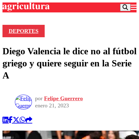
DEPORTES
Podcast
Diego Valencia le dice no al fútbol
Frecuencias
Agricultura TV
griego y quiere seguir en la Serie
Deportes
A
Entretención
Colo Colo
Noticias
Motor
Vida Social
Otros Deportes
Dato Practico
por
Felipe Guerrero
Publicaciones en medios
Seleccion Chilena
Economía
enero 21, 2023
Opinión
Torneo Internacional
Internacional
Programas
Torneo Nacional
Nacional
Comercial
Universidad Católica
Política
Universidad de Chile
Sustentabilidad