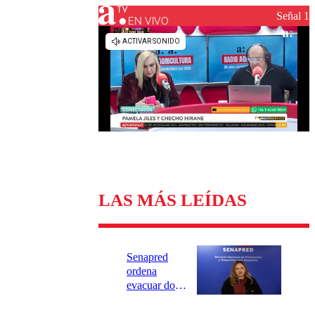
Universidad Católica
Política
Señal 1
Universidad de Chile
Sustentabilidad
EN VIVO
LAS MÁS LEÍDAS
Senapred
ordena
evacuar dos
sectores de
Carahue por