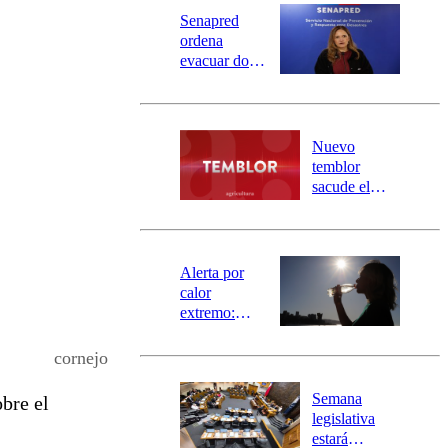
Senapred
ordena
evacuar dos
sectores de
Carahue por
desborde del
río Damas:
Nuevo
activa
temblor
mensajería
sacude el
SAE
norte del país:
revisa la
magnitud y el
epicentro
Alerta por
calor
extremo:
Senapred
activa Alerta
cornejo
Temprana
Preventiva en
Semana
bre el
tres comunas
legislativa
estará