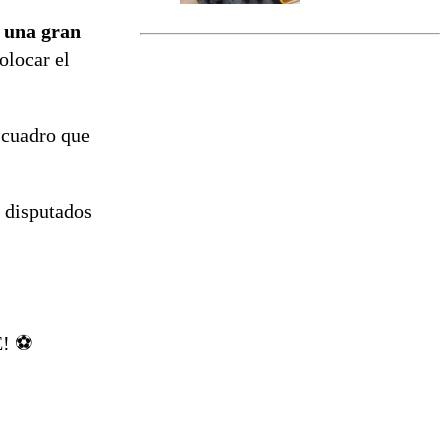
marcada por
e una gran
el fin de la
tramitación
olocar el
del proyecto
de
reconstrucción
 cuadro que
s disputados
! ⚽️