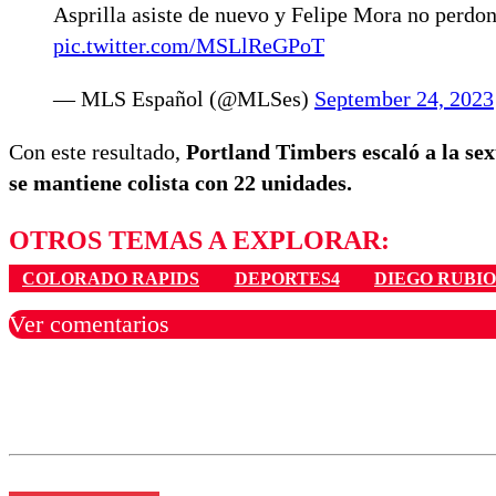
Asprilla asiste de nuevo y Felipe Mora no perdo
pic.twitter.com/MSLlReGPoT
— MLS Español (@MLSes)
September 24, 2023
Con este resultado,
Portland Timbers escaló a la sex
se mantiene colista con 22 unidades.
OTROS TEMAS A EXPLORAR:
COLORADO RAPIDS
DEPORTES4
DIEGO RUBIO
Ver comentarios
Los comentarios son moder
Nombre