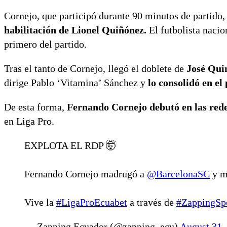
Cornejo, que participó durante 90 minutos de partido
habilitación de Lionel Quiñónez.
El futbolista nacio
primero del partido.
Tras el tanto de Cornejo, llegó el doblete de
José Qui
dirige Pablo ‘Vitamina’ Sánchez y
lo consolidó en el
De esta forma,
Fernando Cornejo debutó en las redes
en Liga Pro.
EXPLOTA EL RDP 🤯
Fernando Cornejo madrugó a
@BarcelonaSC
y m
Vive la
#LigaProEcuabet
a través de
#ZappingSp
— Zapping Ecuador (@zapping_ecu)
August 31,