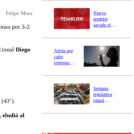
desborde del
río Damas:
Felipe Mora
Nuevo
activa
temblor
mensajería
sacude el
puso por 3-2
SAE
norte del país:
revisa la
magnitud y el
acional
Diego
epicentro
Alerta por
calor
extremo:
Senapred
activa Alerta
Temprana
Preventiva en
Semana
tres comunas
legislativa
 (43’).
estará
marcada por
el fin de la
 eludió al
tramitación
del proyecto
de