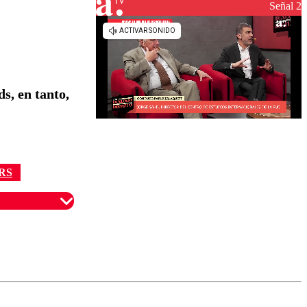
reconstrucción
Señal 2
s, en tanto,
RS