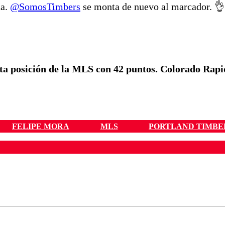
na.
@SomosTimbers
se monta de nuevo al marcador. 👌
ta posición de la MLS con 42 puntos. Colorado Rapid
FELIPE MORA
MLS
PORTLAND TIMBE
ados para garantizar un diálogo respetuoso.
Correo