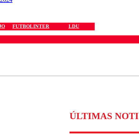
JO
FUTBOLINTER
LDU
ados para garantizar un diálogo respetuoso.
Correo
Enviar c
ÚLTIMAS NOTI