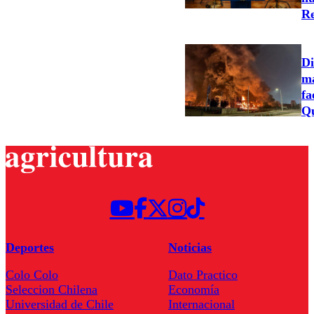
Re
Di
ma
fa
Qu
Deportes
Noticias
Colo Colo
Dato Practico
Seleccion Chilena
Economía
Universidad de Chile
Internacional