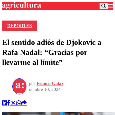
DEPORTES
Podcast
El sentido adiós de Djokovic a
Frecuencias
Agricultura TV
Rafa Nadal: “Gracias por
Deportes
llevarme al límite”
Entretención
Colo Colo
Noticias
Motor
Vida Social
Otros Deportes
Dato Practico
Publicaciones en medios
por
Franco Galaz
Seleccion Chilena
Economía
Opinión
octubre 10, 2024
Torneo Internacional
Internacional
Programas
Torneo Nacional
Nacional
Comercial
Universidad Católica
Política
Universidad de Chile
Sustentabilidad