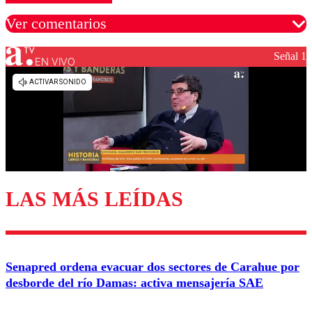
Ver comentarios
Señal 1
EN VIVO
Los comentarios son moderados para garantizar un
diálogo respetuoso.
Nombre
Correo
LAS MÁS LEÍDAS
Enviar comentario
Senapred ordena evacuar dos sectores de Carahue por
desborde del río Damas: activa mensajería SAE