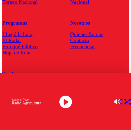
Torneo Nacional
Nacional
Programas
Nosotros
LLegó la hora
Quienes Somos
El Radar
Contacto
Enfoqué Público
Frecuencias
Hoja de Ruta
Tarifas
Comercial
Tarifas Servel Radio
Radio en Vivo
Radio Agricultura
Radio en Vivo
TV en Vivo
Descarga la APP