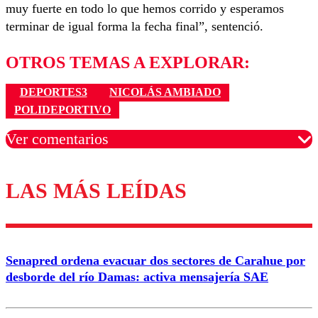
muy fuerte en todo lo que hemos corrido y esperamos
terminar de igual forma la fecha final”, sentenció.
OTROS TEMAS A EXPLORAR:
DEPORTES3
NICOLÁS AMBIADO
POLIDEPORTIVO
Ver comentarios
LAS MÁS LEÍDAS
Los comentarios son moderados para garantizar un
diálogo respetuoso.
Nombre
Senapred ordena evacuar dos sectores de Carahue por
Correo
desborde del río Damas: activa mensajería SAE