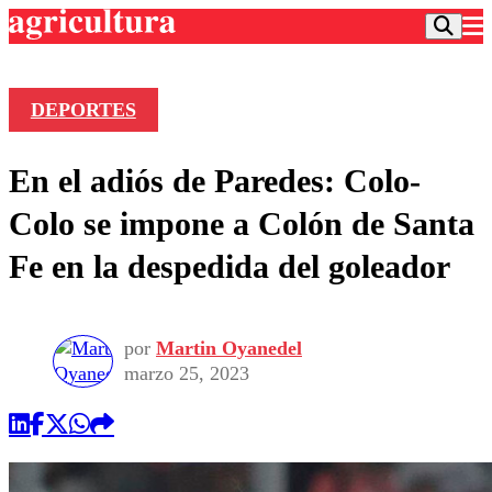
DEPORTES
Podcast
En el adiós de Paredes: Colo-
Frecuencias
Agricultura TV
Colo se impone a Colón de Santa
Deportes
Fe en la despedida del goleador
Entretención
Colo Colo
Noticias
Motor
Vida Social
Otros Deportes
Dato Practico
por
Martin Oyanedel
Publicaciones en medios
Seleccion Chilena
Economía
marzo 25, 2023
Opinión
Torneo Internacional
Internacional
Programas
Torneo Nacional
Nacional
Comercial
Universidad Católica
Política
Universidad de Chile
Sustentabilidad