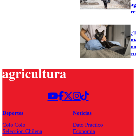
ag
re
¿T
ma
no
cu
Deportes
Noticias
Colo Colo
Dato Practico
Seleccion Chilena
Economía