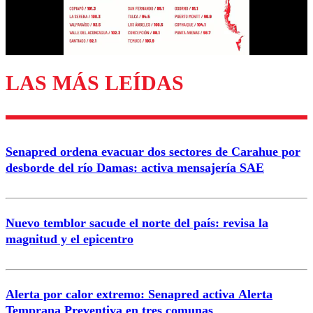
Correo
LAS MÁS LEÍDAS
Enviar comentario
Senapred ordena evacuar dos sectores de Carahue por
desborde del río Damas: activa mensajería SAE
Nuevo temblor sacude el norte del país: revisa la
magnitud y el epicentro
Alerta por calor extremo: Senapred activa Alerta
Temprana Preventiva en tres comunas