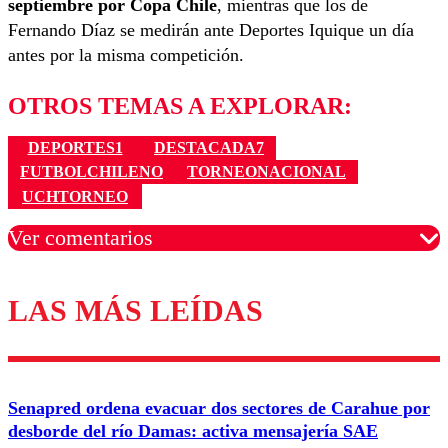
septiembre por Copa Chile
, mientras que los de
Fernando Díaz se medirán ante Deportes Iquique un día
antes por la misma competición.
OTROS TEMAS A EXPLORAR:
DEPORTES1
DESTACADA7
FUTBOLCHILENO
TORNEONACIONAL
UCHTORNEO
Ver comentarios
LAS MÁS LEÍDAS
Los comentarios son moderados para garantizar un
diálogo respetuoso.
Nombre
Senapred ordena evacuar dos sectores de Carahue por
Correo
desborde del río Damas: activa mensajería SAE