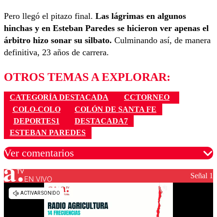
Pero llegó el pitazo final.
Las lágrimas en algunos
hinchas y en Esteban Paredes se hicieron ver apenas el
árbitro hizo sonar su silbato.
Culminando así, de manera
definitiva, 23 años de carrera.
OTROS TEMAS A EXPLORAR:
CATEGORÍA DESTACADA
CCTORNEO
COLO-COLO
COLÓN DE SANTA FE
DEPORTES1
DESTACADA7
ESTEBAN PAREDES
Ver comentarios
Señal 1
EN VIVO
Los comentarios son moderados para garantizar un
diálogo respetuoso.
Nombre