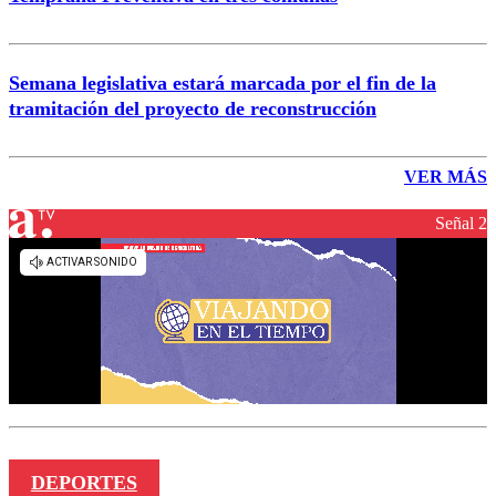
Semana legislativa estará marcada por el fin de la
tramitación del proyecto de reconstrucción
VER MÁS
Señal 2
DEPORTES