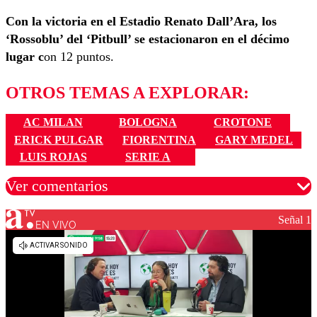
Con la victoria en el Estadio Renato Dall’Ara, los
‘Rossoblu’ del ‘Pitbull’ se estacionaron en el décimo
lugar c
on 12 puntos.
OTROS TEMAS A EXPLORAR:
AC MILAN
BOLOGNA
CROTONE
ERICK PULGAR
FIORENTINA
GARY MEDEL
LUIS ROJAS
SERIE A
Ver comentarios
Señal 1
EN VIVO
Los comentarios son moderados para garantizar un
diálogo respetuoso.
Nombre
Correo