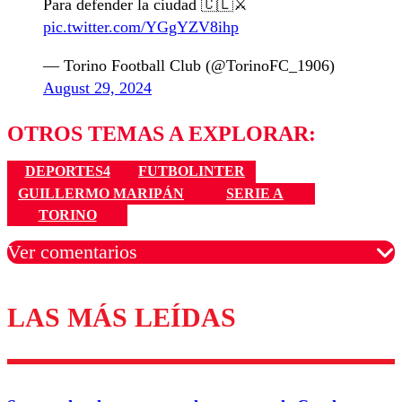
Para defender la ciudad 🇨🇱⚔️
pic.twitter.com/YGgYZV8ihp
— Torino Football Club (@TorinoFC_1906)
August 29, 2024
OTROS TEMAS A EXPLORAR:
DEPORTES4
FUTBOLINTER
GUILLERMO MARIPÁN
SERIE A
TORINO
Ver comentarios
LAS MÁS LEÍDAS
Los comentarios son moderados para garantizar un
diálogo respetuoso.
Nombre