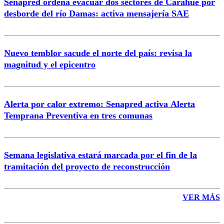
Senapred ordena evacuar dos sectores de Carahue por
Correo
desborde del río Damas: activa mensajería SAE
Nuevo temblor sacude el norte del país: revisa la
magnitud y el epicentro
Enviar comentario
Alerta por calor extremo: Senapred activa Alerta
Temprana Preventiva en tres comunas
Semana legislativa estará marcada por el fin de la
tramitación del proyecto de reconstrucción
VER MÁS