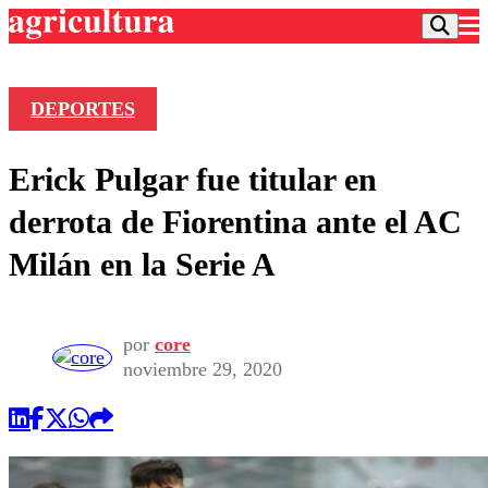
DEPORTES
Podcast
Erick Pulgar fue titular en
Frecuencias
Agricultura TV
derrota de Fiorentina ante el AC
Deportes
Milán en la Serie A
Entretención
Colo Colo
Noticias
Motor
Vida Social
Otros Deportes
Dato Practico
por
core
Publicaciones en medios
Seleccion Chilena
Economía
noviembre 29, 2020
Opinión
Torneo Internacional
Internacional
Programas
Torneo Nacional
Nacional
Comercial
Universidad Católica
Política
Universidad de Chile
Sustentabilidad