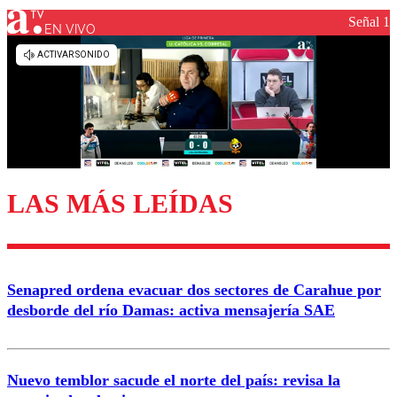
Señal 1
EN VIVO
Los comentarios son moderados para garantizar un
diálogo respetuoso.
Nombre
Correo
LAS MÁS LEÍDAS
Enviar comentario
Senapred ordena evacuar dos sectores de Carahue por
desborde del río Damas: activa mensajería SAE
Nuevo temblor sacude el norte del país: revisa la