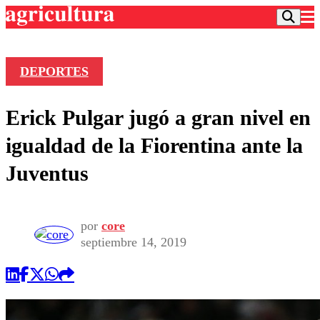
DEPORTES
Podcast
Erick Pulgar jugó a gran nivel en
Frecuencias
Agricultura TV
igualdad de la Fiorentina ante la
Deportes
Juventus
Entretención
Colo Colo
Noticias
Motor
Vida Social
Otros Deportes
Dato Practico
por
core
Publicaciones en medios
Seleccion Chilena
Economía
septiembre 14, 2019
Opinión
Torneo Internacional
Internacional
Programas
Torneo Nacional
Nacional
Comercial
Universidad Católica
Política
Universidad de Chile
Sustentabilidad