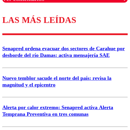
LAS MÁS LEÍDAS
Los comentarios son moderados para garantizar un
diálogo respetuoso.
Nombre
Senapred ordena evacuar dos sectores de Carahue por
Correo
desborde del río Damas: activa mensajería SAE
Nuevo temblor sacude el norte del país: revisa la
magnitud y el epicentro
Enviar comentario
Alerta por calor extremo: Senapred activa Alerta
Temprana Preventiva en tres comunas