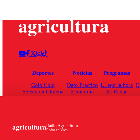
Deportes
Noticias
Programas
Colo Colo
Dato Practico
LLegó la hora
Q
Seleccion Chilena
Economía
El Radar
Universidad de Chile
Internacional
Enfoqué Público
Torneo Nacional
Nacional
Hoja de Ruta
Radio Agricultura
Radio en Vivo