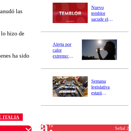
río Damas:
Nuevo
anudó las
activa
temblor
mensajería
sacude el
SAE
norte del país:
revisa la
lo hizo de
magnitud y el
epicentro
Alerta por
calor
ienes ha sido
extremo:
Senapred
activa Alerta
Temprana
Preventiva en
Semana
tres comunas
legislativa
estará
marcada por
el fin de la
tramitación
del proyecto
E ITALIA
de
reconstrucción
Señal 2