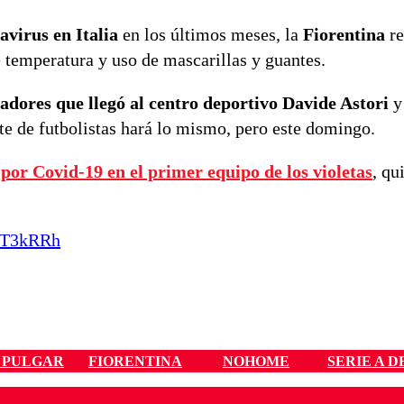
navirus en Italia
en los últimos meses, la
Fiorentina
re
e temperatura y uso de mascarillas y guantes.
adores que llegó al centro deportivo Davide Astori
y 
te de futbolistas hará lo mismo, pero este domingo.
s por Covid-19
en el primer equipo de los violetas
, qu
JjT3kRRh
 PULGAR
FIORENTINA
NOHOME
SERIE A D