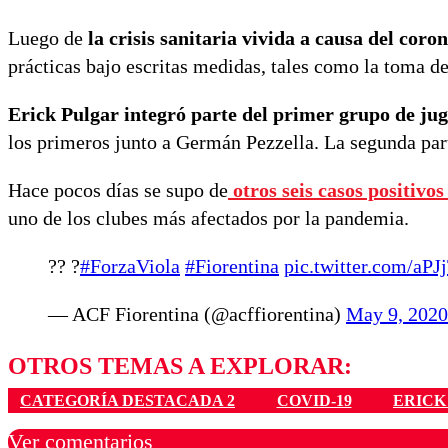
Luego de
la crisis sanitaria vivida a causa del coro
prácticas bajo escritas medidas, tales como la toma d
Erick Pulgar integró parte del primer grupo de jug
los primeros junto a Germán Pezzella. La segunda par
Hace pocos días se supo de
otros seis casos positivo
uno de los clubes más afectados por la pandemia.
?? ?
#ForzaViola
#Fiorentina
pic.twitter.com/aP
— ACF Fiorentina (@acffiorentina)
May 9, 2020
OTROS TEMAS A EXPLORAR:
CATEGORÍA DESTACADA 2
COVID-19
ERICK
Ver comentarios