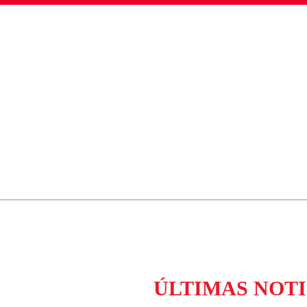
ados para garantizar un diálogo respetuoso.
Correo
Enviar c
ÚLTIMAS NOTI