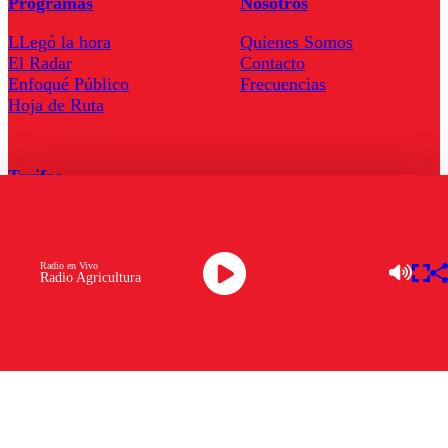
Programas
Nosotros
LLegó la hora
Quienes Somos
El Radar
Contacto
Enfoqué Público
Frecuencias
Hoja de Ruta
Tarifas
Comercial
Tarifas Servel Radio
Radio en Vivo
Radio Agricultura
Radio en Vivo
TV en Vivo
Descarga la APP