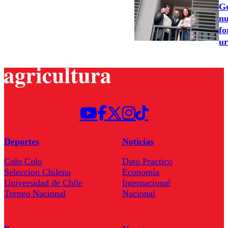
Go
nu
fo
ur
Deportes
Noticias
Colo Colo
Dato Practico
Seleccion Chilena
Economía
Universidad de Chile
Internacional
Torneo Nacional
Nacional