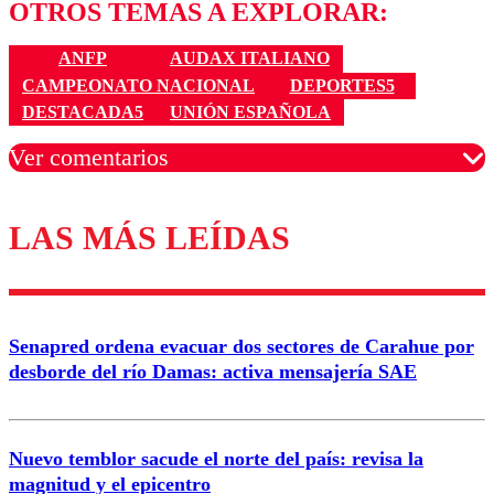
OTROS TEMAS A EXPLORAR:
ANFP
AUDAX ITALIANO
CAMPEONATO NACIONAL
DEPORTES5
DESTACADA5
UNIÓN ESPAÑOLA
Ver comentarios
LAS MÁS LEÍDAS
Los comentarios son moderados para garantizar un
diálogo respetuoso.
Nombre
Senapred ordena evacuar dos sectores de Carahue por
Correo
desborde del río Damas: activa mensajería SAE
Nuevo temblor sacude el norte del país: revisa la
magnitud y el epicentro
Enviar comentario