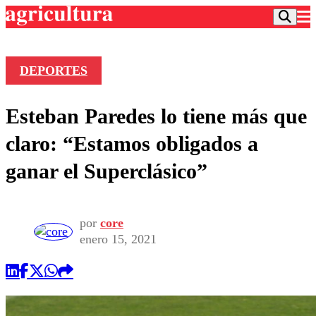
DEPORTES
Podcast
Esteban Paredes lo tiene más que
Frecuencias
Agricultura TV
claro: “Estamos obligados a
Deportes
ganar el Superclásico”
Entretención
Colo Colo
Noticias
Motor
Vida Social
Otros Deportes
Dato Practico
por
core
Publicaciones en medios
Seleccion Chilena
Economía
enero 15, 2021
Opinión
Torneo Internacional
Internacional
Programas
Torneo Nacional
Nacional
Comercial
Universidad Católica
Política
Universidad de Chile
Sustentabilidad