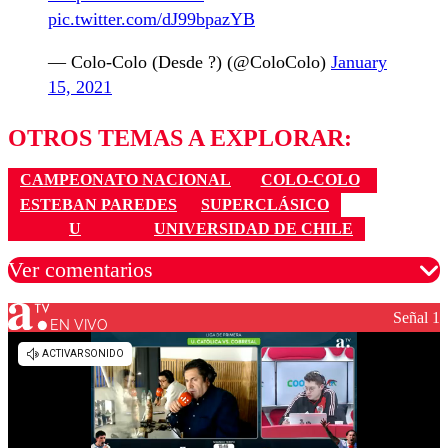
pic.twitter.com/dJ99bpazYB
— Colo-Colo (Desde ?) (@ColoColo)
January
15, 2021
OTROS TEMAS A EXPLORAR:
CAMPEONATO NACIONAL
COLO-COLO
ESTEBAN PAREDES
SUPERCLÁSICO
U
UNIVERSIDAD DE CHILE
Ver comentarios
Señal 1
EN VIVO
Los comentarios son moderados para garantizar un
diálogo respetuoso.
Nombre
Correo