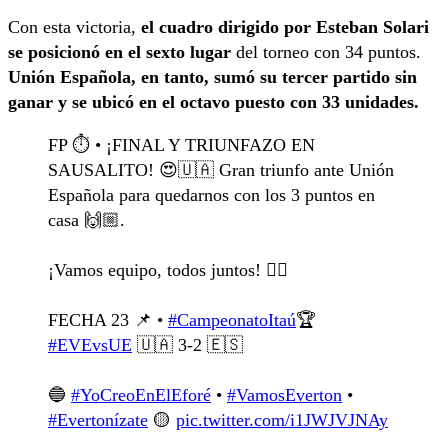
Con esta victoria,
el cuadro dirigido por Esteban Solari
se posicionó en el sexto lugar
del torneo con 34 puntos.
Unión Española, en tanto, sumó su tercer partido sin
ganar y se ubicó en el octavo puesto con 33 unidades.
FP ⏱️ • ¡FINAL Y TRIUNFAZO EN
SAUSALITO! 😍🇺🇦 Gran triunfo ante Unión
Española para quedarnos con los 3 puntos en
casa 🙌🏼.
¡Vamos equipo, todos juntos! ❤️‍🔥
FECHA 23 📌 •
#CampeonatoItaú
🏆
#EVEvsUE
🇺🇦 3-2 🇪🇸
🔵
#YoCreoEnElEforé
•
#VamosEverton
•
#Evertonízate
🟡
pic.twitter.com/i1JWJVJNAy