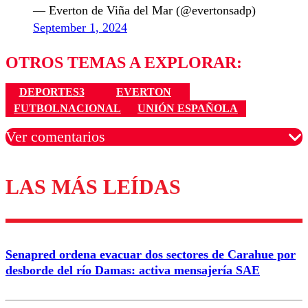
— Everton de Viña del Mar (@evertonsadp)
September 1, 2024
OTROS TEMAS A EXPLORAR:
DEPORTES3
EVERTON
FUTBOLNACIONAL
UNIÓN ESPAÑOLA
Ver comentarios
LAS MÁS LEÍDAS
Los comentarios son moderados para garantizar un
diálogo respetuoso.
Nombre
Senapred ordena evacuar dos sectores de Carahue por
Correo
desborde del río Damas: activa mensajería SAE