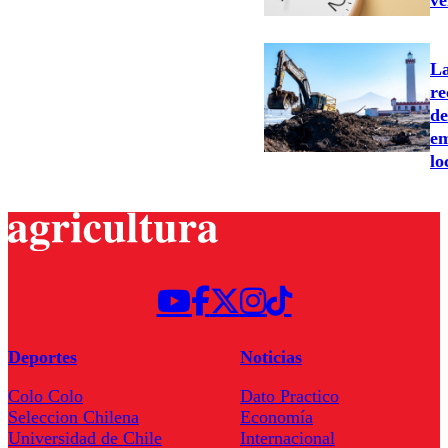
La
re
de
em
lo
Deportes
Noticias
Colo Colo
Dato Practico
Seleccion Chilena
Economía
Universidad de Chile
Internacional