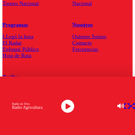
Torneo Nacional
Nacional
Programas
Nosotros
LLegó la hora
Quienes Somos
El Radar
Contacto
Enfoqué Público
Frecuencias
Hoja de Ruta
Tarifas
Comercial
Tarifas Servel Radio
Radio en Vivo
Radio Agricultura
Radio en Vivo
TV en Vivo
Descarga la APP