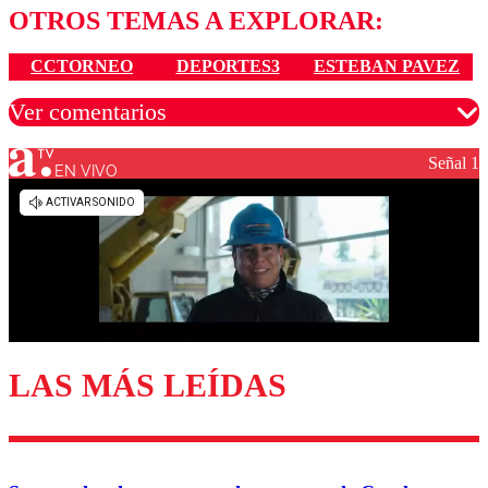
OTROS TEMAS A EXPLORAR:
CCTORNEO
DEPORTES3
ESTEBAN PAVEZ
Ver comentarios
Señal 1
EN VIVO
Los comentarios son moderados para garantizar un
diálogo respetuoso.
Nombre
Correo
LAS MÁS LEÍDAS
Enviar comentario