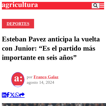
DEPORTES
Podcast
Esteban Pavez anticipa la vuelta
Frecuencias
Agricultura TV
con Junior: “Es el partido más
Deportes
importante en seis años”
Entretención
Colo Colo
Noticias
Motor
Vida Social
Otros Deportes
Dato Practico
Publicaciones en medios
por
Franco Galaz
Seleccion Chilena
Economía
Opinión
agosto 14, 2024
Torneo Internacional
Internacional
Programas
Torneo Nacional
Nacional
Comercial
Universidad Católica
Política
Universidad de Chile
Sustentabilidad