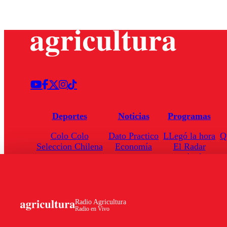
Deportes
Noticias
Programas
Colo Colo
Dato Practico
LLegó la hora
Q
Seleccion Chilena
Economía
El Radar
Universidad de Chile
Internacional
Enfoqué Público
Torneo Nacional
Nacional
Hoja de Ruta
Radio Agricultura
Radio en Vivo