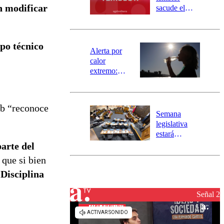
mensajería
n modificar
sacude el
SAE
norte del país:
revisa la
magnitud y el
po técnico
epicentro
Alerta por
calor
extremo:
Senapred
activa Alerta
Temprana
ub “reconoce
Preventiva en
Semana
tres comunas
.
legislativa
estará
marcada por
parte del
el fin de la
 que si bien
tramitación
 Disciplina
del proyecto
de
reconstrucción
Señal 2