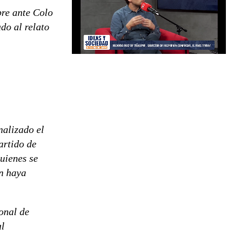
bre ante Colo
do al relato
nalizado el
artido de
quienes se
en haya
onal de
al