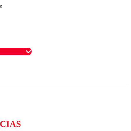
e
omentario
CIAS