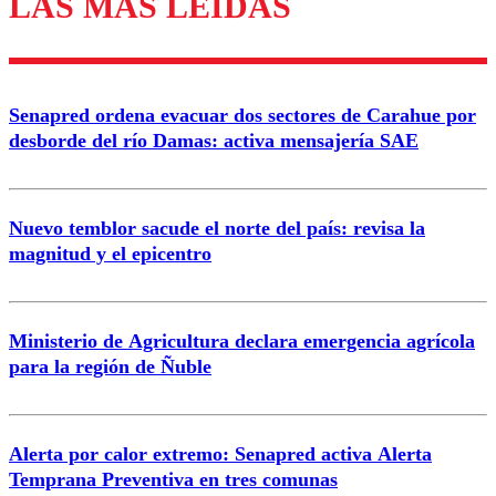
LAS MÁS LEÍDAS
Los comentarios son moderados para garantizar un
diálogo respetuoso.
Nombre
Senapred ordena evacuar dos sectores de Carahue por
Correo
desborde del río Damas: activa mensajería SAE
Nuevo temblor sacude el norte del país: revisa la
magnitud y el epicentro
Enviar comentario
Ministerio de Agricultura declara emergencia agrícola
para la región de Ñuble
Alerta por calor extremo: Senapred activa Alerta
Temprana Preventiva en tres comunas