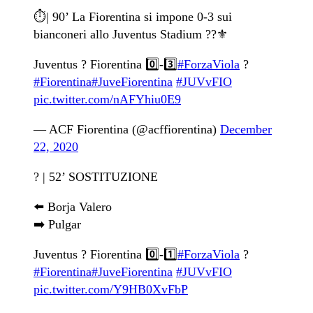
⏱| 90’ La Fiorentina si impone 0-3 sui
bianconeri allo Juventus Stadium ??⚜️
Juventus ? Fiorentina 0️⃣-3️⃣
#ForzaViola
?
#Fiorentina
#JuveFiorentina
#JUVvFIO
pic.twitter.com/nAFYhiu0E9
— ACF Fiorentina (@acffiorentina)
December
22, 2020
? | 52’ SOSTITUZIONE
⬅️ Borja Valero
➡️ Pulgar
Juventus ? Fiorentina 0️⃣-1️⃣
#ForzaViola
?
#Fiorentina
#JuveFiorentina
#JUVvFIO
pic.twitter.com/Y9HB0XvFbP