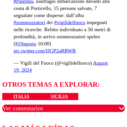
#Palermo
, naufragio imbarcazione davanti alla
costa di Porticello, 15 persone salvate, 7
segnalate come disperse: dall’alba
#sommozzatori
dei
#vigilidelfuoco
impegnati
nelle ricerche. Relitto individuato a 50 metri di
profondità, in arrivo sommozzatori speleo
[
#19agosto
10:00]
pic.twitter.com/IJGP2aRRWB
— Vigili del Fuoco (@vigilidelfuoco)
August
19, 2024
OTROS TEMAS A EXPLORAR:
ITALIA
SICILIA
Ver comentarios