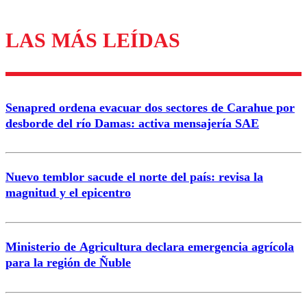
LAS MÁS LEÍDAS
Los comentarios son moderados para garantizar un
diálogo respetuoso.
Nombre
Senapred ordena evacuar dos sectores de Carahue por
Correo
desborde del río Damas: activa mensajería SAE
Nuevo temblor sacude el norte del país: revisa la
magnitud y el epicentro
Enviar comentario
Ministerio de Agricultura declara emergencia agrícola
para la región de Ñuble