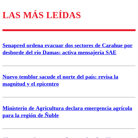
LAS MÁS LEÍDAS
Los comentarios son moderados para garantizar un
diálogo respetuoso.
Nombre
Senapred ordena evacuar dos sectores de Carahue por
Correo
desborde del río Damas: activa mensajería SAE
Nuevo temblor sacude el norte del país: revisa la
magnitud y el epicentro
Enviar comentario
Ministerio de Agricultura declara emergencia agrícola
para la región de Ñuble