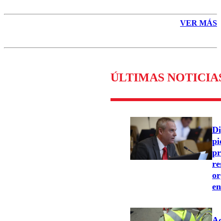
VER MÁS
ÚLTIMAS NOTICIA
Di
pi
pr
re
or
en
Ac