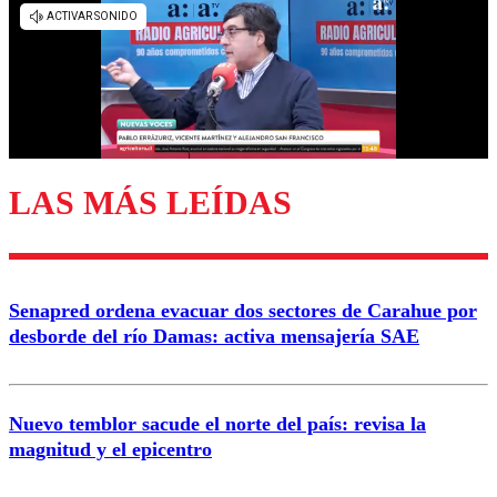
diálogo respetuoso.
Nombre
Correo
LAS MÁS LEÍDAS
Enviar comentario
Senapred ordena evacuar dos sectores de Carahue por
desborde del río Damas: activa mensajería SAE
Nuevo temblor sacude el norte del país: revisa la
magnitud y el epicentro