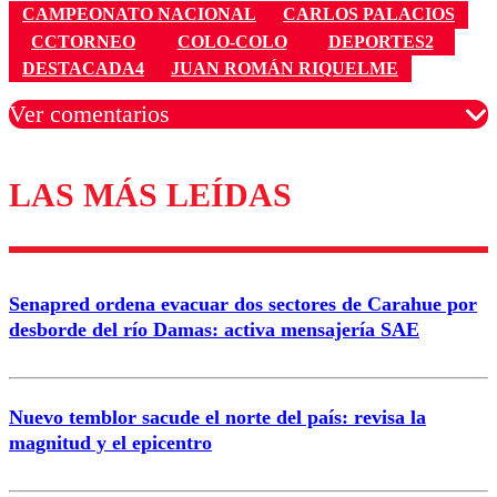
CAMPEONATO NACIONAL
CARLOS PALACIOS
CCTORNEO
COLO-COLO
DEPORTES2
DESTACADA4
JUAN ROMÁN RIQUELME
Ver comentarios
LAS MÁS LEÍDAS
Los comentarios son moderados para garantizar un
diálogo respetuoso.
Nombre
Senapred ordena evacuar dos sectores de Carahue por
Correo
desborde del río Damas: activa mensajería SAE
Nuevo temblor sacude el norte del país: revisa la
magnitud y el epicentro
Enviar comentario