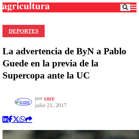
DEPORTES
Podcast
La advertencia de ByN a Pablo
Frecuencias
Agricultura TV
Guede en la previa de la
Deportes
Supercopa ante la UC
Entretención
Colo Colo
Noticias
Motor
Vida Social
Otros Deportes
Dato Practico
por
core
Publicaciones en medios
Seleccion Chilena
Economía
julio 21, 2017
Opinión
Torneo Internacional
Internacional
Programas
Torneo Nacional
Nacional
Comercial
Universidad Católica
Política
Universidad de Chile
Sustentabilidad