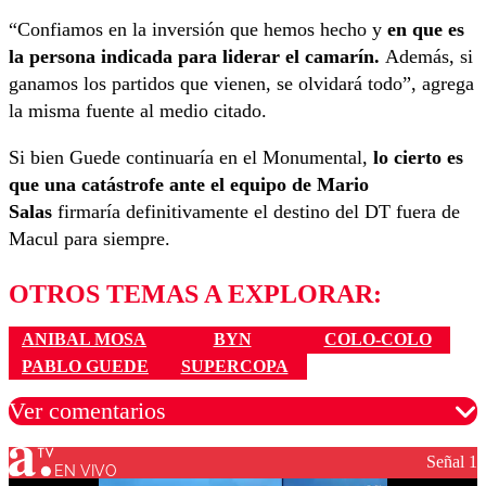
“Confiamos en la inversión que hemos hecho y
en que es
la persona indicada para liderar el camarín.
Además, si
ganamos los partidos que vienen, se olvidará todo”, agrega
la misma fuente al medio citado.
Si bien Guede continuaría en el Monumental,
lo cierto es
que una catástrofe ante el equipo de Mario
Salas
firmaría definitivamente el destino del DT fuera de
Macul para siempre.
OTROS TEMAS A EXPLORAR:
ANIBAL MOSA
BYN
COLO-COLO
PABLO GUEDE
SUPERCOPA
Ver comentarios
Señal 1
EN VIVO
Los comentarios son moderados para garantizar un