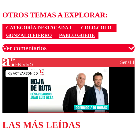
OTROS TEMAS A EXPLORAR:
CATEGORÍA DESTACADA 1
COLO-COLO
GONZALO FIERRO
PABLO GUEDE
Ver comentarios
Señal 1
EN VIVO
Los comentarios son moderados para garantizar un
diálogo respetuoso.
Nombre
Correo
LAS MÁS LEÍDAS