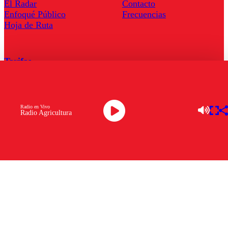
El Radar
Contacto
Enfoqué Público
Frecuencias
Hoja de Ruta
Tarifas
Comercial
Tarifas Servel Radio
Radio en Vivo
Radio Agricultura
Radio en Vivo
TV en Vivo
Descarga la APP