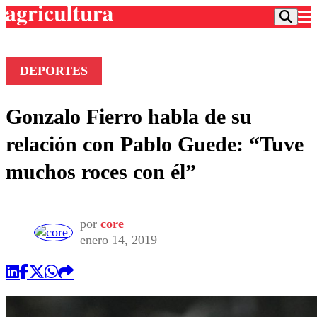
DEPORTES
Podcast
Gonzalo Fierro habla de su
Frecuencias
Agricultura TV
relación con Pablo Guede: “Tuve
Deportes
muchos roces con él”
Entretención
Colo Colo
Noticias
Motor
Vida Social
Otros Deportes
Dato Practico
por
core
Publicaciones en medios
Seleccion Chilena
Economía
enero 14, 2019
Opinión
Torneo Internacional
Internacional
Programas
Torneo Nacional
Nacional
Comercial
Universidad Católica
Política
Universidad de Chile
Sustentabilidad