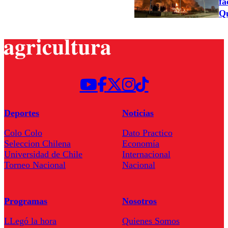
fa
Qu
Deportes
Noticias
Colo Colo
Dato Practico
Seleccion Chilena
Economía
Universidad de Chile
Internacional
Torneo Nacional
Nacional
Programas
Nosotros
LLegó la hora
Quienes Somos