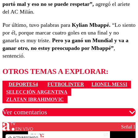
portó mal y eso no se puede respetar”,
agregó el ariete
del AC Milán.
Por último, tuvo palabras para
Kylian Mbappé.
“Lo siento
por él, porque marcar cuatro goles en una final y no
ganarla es muy triste.
Pero ya ganó un Mundial y va a
ganar otro, no estoy preocupado por Mbappé”
,
sentenció.
OTROS TEMAS A EXPLORAR:
DEPORTES4
FÚTBOLINTER
LIONEL MESSI
SELECCIÓN ARGENTINA
ZLATAN IBRAHIMOVIC
Ver comentarios
Señal 1
EN VIVO
Los comentarios son moderados para garantizar un