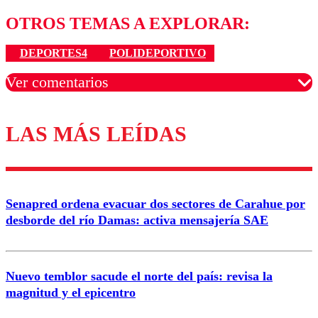
OTROS TEMAS A EXPLORAR:
DEPORTES4
POLIDEPORTIVO
Ver comentarios
LAS MÁS LEÍDAS
Los comentarios son moderados para garantizar un
diálogo respetuoso.
Nombre
Senapred ordena evacuar dos sectores de Carahue por
Correo
desborde del río Damas: activa mensajería SAE
Nuevo temblor sacude el norte del país: revisa la
magnitud y el epicentro
Enviar comentario