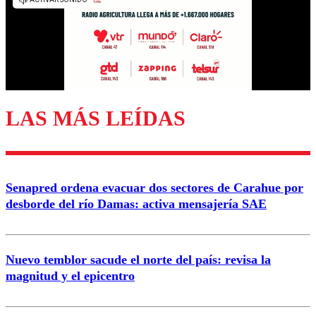
diálogo respetuoso.
Nombre
Correo
LAS MÁS LEÍDAS
Enviar comentario
Senapred ordena evacuar dos sectores de Carahue por
desborde del río Damas: activa mensajería SAE
Nuevo temblor sacude el norte del país: revisa la
magnitud y el epicentro