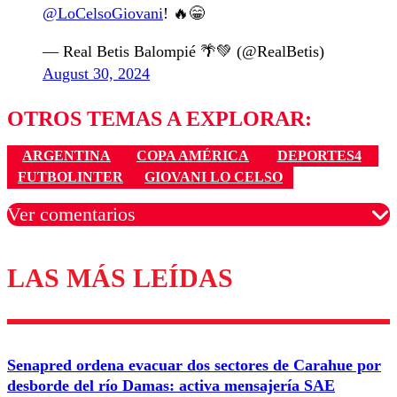
@LoCelsoGiovani
! 🔥😁
— Real Betis Balompié 🌴💚 (@RealBetis)
August 30, 2024
OTROS TEMAS A EXPLORAR:
ARGENTINA
COPA AMÉRICA
DEPORTES4
FUTBOLINTER
GIOVANI LO CELSO
Ver comentarios
LAS MÁS LEÍDAS
Los comentarios son moderados para garantizar un
diálogo respetuoso.
Nombre
Senapred ordena evacuar dos sectores de Carahue por
Correo
desborde del río Damas: activa mensajería SAE