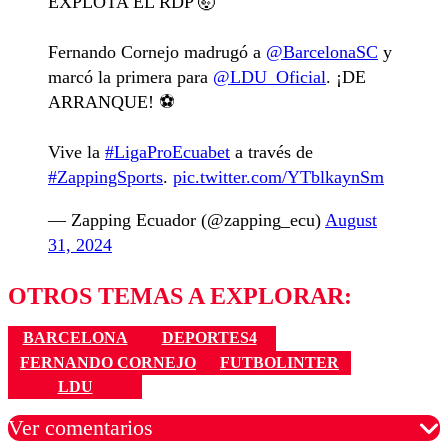
EXPLOTA EL RDP 🤯
Fernando Cornejo madrugó a
@BarcelonaSC
y
marcó la primera para
@LDU_Oficial
. ¡DE
ARRANQUE! ⚽️
Vive la
#LigaProEcuabet
a través de
#ZappingSports
.
pic.twitter.com/YTblkaynSm
— Zapping Ecuador (@zapping_ecu)
August
31, 2024
OTROS TEMAS A EXPLORAR:
BARCELONA
DEPORTES4
FERNANDO CORNEJO
FUTBOLINTER
LDU
Ver comentarios