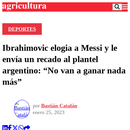
DEPORTES
Podcast
Ibrahimovic elogia a Messi y le
Frecuencias
Agricultura TV
envía un recado al plantel
Deportes
argentino: “No van a ganar nada
Entretención
Colo Colo
Noticias
más”
Motor
Vida Social
Otros Deportes
Dato Practico
Publicaciones en medios
Seleccion Chilena
Economía
Opinión
Torneo Internacional
Internacional
por
Bastián Catalán
Programas
Torneo Nacional
Nacional
enero 25, 2023
Comercial
Universidad Católica
Política
Universidad de Chile
Sustentabilidad