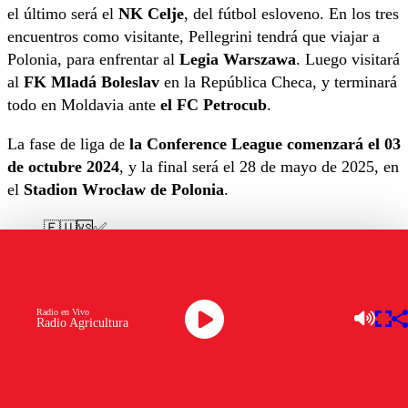
el último será el
NK Celje
, del fútbol esloveno. En los tres
encuentros como visitante, Pellegrini tendrá que viajar a
Polonia, para enfrentar al
Legia Warszawa
. Luego visitará
al
FK Mladá Boleslav
en la República Checa, y terminará
todo en Moldavia ante
el FC Petrocub
.
La fase de liga de
la Conference League comenzará el 03
de octubre 2024
, y la final será el 28 de mayo de 2025, en
el
Stadion Wrocław de Polonia
.
🇪🇺🆚✅
El
#EuroBetis
ya conoce a sus rivales para la
𝒇𝒂𝒔𝒆 𝒍𝒊𝒈𝒂 de la
@EuropaCNFLeague
.
Radio en Vivo
pic.twitter.com/TjCMNEnk99
Radio Agricultura
— Real Betis Balompié 🌴💚 (@RealBetis)
August 30, 2024