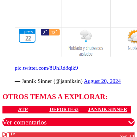
pic.twitter.com/8UhRd8qik9
— Jannik Sinner (@janniksin)
August 20, 2024
OTROS TEMAS A EXPLORAR:
ATP
DEPORTES3
JANNIK SINNER
Ver comentarios
Señal 1