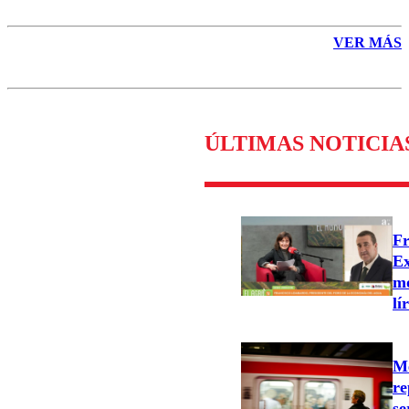
VER MÁS
ÚLTIMAS NOTICIA
Fr
Ex
mo
lí
Me
re
se