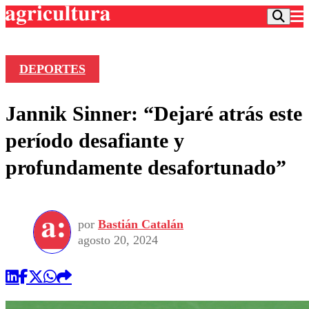
DEPORTES
Podcast
Jannik Sinner: “Dejaré atrás este
Frecuencias
Agricultura TV
período desafiante y
Deportes
profundamente desafortunado”
Entretención
Colo Colo
Noticias
Motor
Vida Social
Otros Deportes
Dato Practico
Publicaciones en medios
por
Bastián Catalán
Seleccion Chilena
Economía
Opinión
agosto 20, 2024
Torneo Internacional
Internacional
Programas
Torneo Nacional
Nacional
Comercial
Universidad Católica
Política
Universidad de Chile
Sustentabilidad