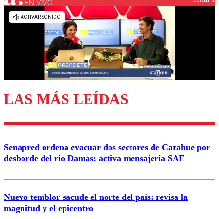
EN VIVO
Los comentarios son moderados para garantizar un
diálogo respetuoso.
Nombre
Correo
LAS MÁS LEÍDAS
Enviar comentario
Senapred ordena evacuar dos sectores de Carahue por
desborde del río Damas: activa mensajería SAE
Nuevo temblor sacude el norte del país: revisa la
magnitud y el epicentro