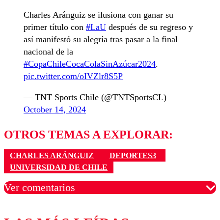
Charles Aránguiz se ilusiona con ganar su
primer título con
#LaU
después de su regreso y
así manifestó su alegría tras pasar a la final
nacional de la
#CopaChileCocaColaSinAzúcar2024
.
pic.twitter.com/oIVZlr8S5P
— TNT Sports Chile (@TNTSportsCL)
October 14, 2024
OTROS TEMAS A EXPLORAR:
CHARLES ARÁNGUIZ
DEPORTES3
UNIVERSIDAD DE CHILE
Ver comentarios