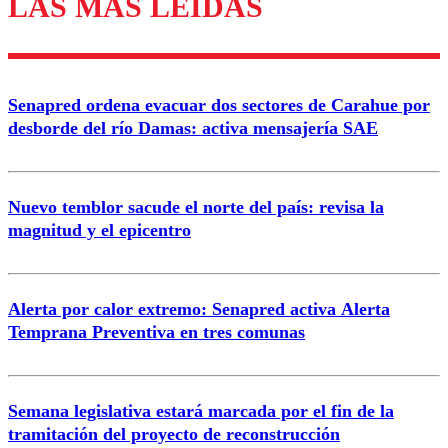
LAS MÁS LEÍDAS
Los comentarios son moderados para garantizar un
diálogo respetuoso.
Nombre
Senapred ordena evacuar dos sectores de Carahue por
Correo
desborde del río Damas: activa mensajería SAE
Nuevo temblor sacude el norte del país: revisa la
magnitud y el epicentro
Enviar comentario
Alerta por calor extremo: Senapred activa Alerta
Temprana Preventiva en tres comunas
Semana legislativa estará marcada por el fin de la
tramitación del proyecto de reconstrucción