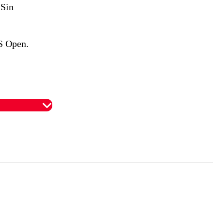
 Sin
US Open.
omentario