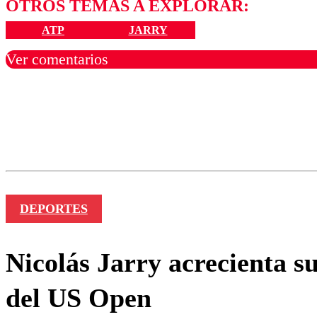
OTROS TEMAS A EXPLORAR:
ATP
JARRY
Ver comentarios
Los comentarios son moder
Nombre
DEPORTES
Nicolás Jarry acrecienta s
del US Open