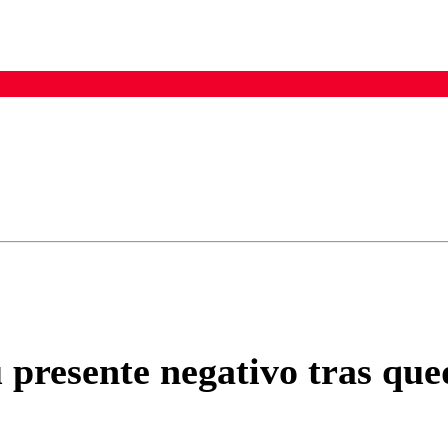
ados para garantizar un diálogo respetuoso.
Correo
Enviar c
u presente negativo tras qu