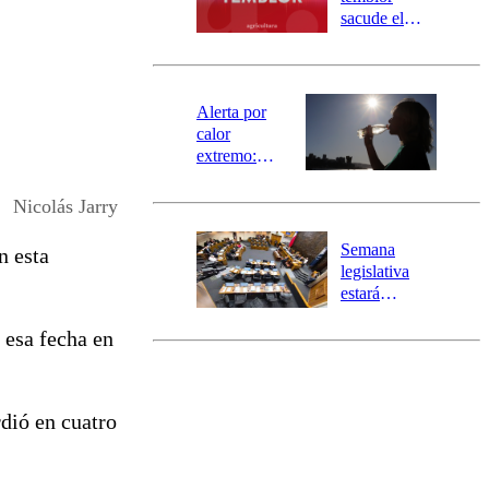
mensajería
sacude el
SAE
norte del país:
revisa la
magnitud y el
epicentro
Alerta por
calor
extremo:
Senapred
activa Alerta
Nicolás Jarry
Temprana
Preventiva en
Semana
n esta
tres comunas
legislativa
estará
marcada por
 esa fecha en
el fin de la
tramitación
del proyecto
de
rdió en cuatro
reconstrucción