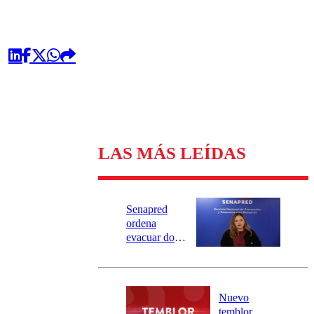
LAS MÁS LEÍDAS
Senapred
ordena
evacuar dos
sectores de
Carahue por
desborde del
río Damas:
Nuevo
activa
temblor