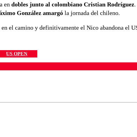
a en
dobles junto al colombiano Cristian Rodríguez
.
Máximo González amargó
la jornada del chileno.
ó en el camino y definitivamente el Nico abandona el 
US OPEN
ados para garantizar un diálogo respetuoso.
Correo
Enviar c