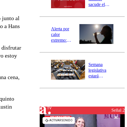
mensajería
sacude el
SAE
norte del país:
revisa la
 junto al
magnitud y el
to a Hans
epicentro
Alerta por
calor
extremo:
Senapred
 disfrutar
activa Alerta
o estoy
Temprana
Preventiva en
Semana
tres comunas
legislativa
estará
una cena,
marcada por
el fin de la
tramitación
 quinto
del proyecto
de
Austin
reconstrucción
Señal 2