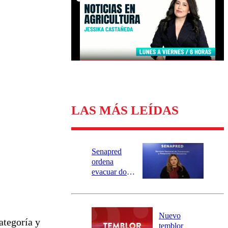
Universidad Católica
Política
Universidad de Chile
Sustentabilidad
LAS MÁS LEÍDAS
Senapred
ordena
evacuar dos
sectores de
Carahue por
desborde del
río Damas:
Nuevo
ategoría y
activa
temblor