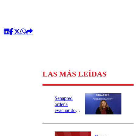
LAS MÁS LEÍDAS
Senapred
ordena
evacuar dos
sectores de
Carahue por
desborde del
río Damas: