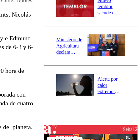
 Chile, Dobles.
Nuevo
activa
temblor
mensajería
sacude el
ints, Nicolás
SAE
norte del país:
revisa la
magnitud y el
o Kyle Edmund
epicentro
Ministerio de
Agricultura
es de 6-3 y 6-
declara
emergencia
agrícola para
00 hora de
la región de
Ñuble
Alerta por
calor
extremo:
mporada con
Senapred
nda de cuatro
activa Alerta
Temprana
Preventiva en
tres comunas
 del planeta.
Señal 2