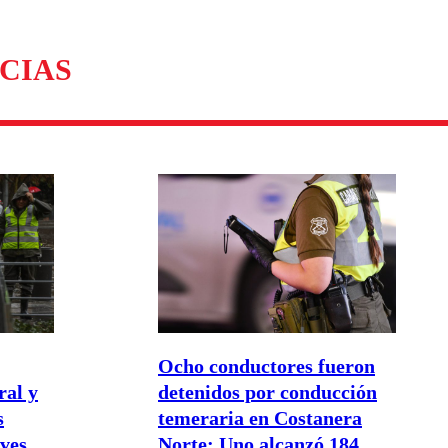
omentario
CIAS
Ocho conductores fueron
ral y
detenidos por conducción
s
temeraria en Costanera
eves
Norte: Uno alcanzó 184