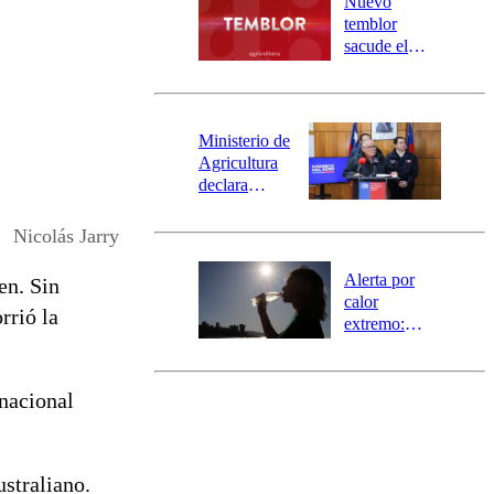
Nuevo
activa
temblor
mensajería
sacude el
SAE
norte del país:
revisa la
magnitud y el
epicentro
Ministerio de
Agricultura
declara
emergencia
agrícola para
Nicolás Jarry
la región de
Ñuble
Alerta por
en. Sin
calor
rrió la
extremo:
Senapred
activa Alerta
Temprana
 nacional
Preventiva en
tres comunas
ustraliano.