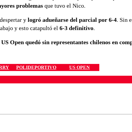
mayores problemas
que tuvo el Nico.
despertar y
logró adueñarse del parcial por 6-4
. Sin 
bajo y esto catapultó el
6-3 definitivo
.
l
US Open quedó sin representantes chilenos en com
ARRY
POLIDEPORTIVO
US OPEN
ados para garantizar un diálogo respetuoso.
Correo