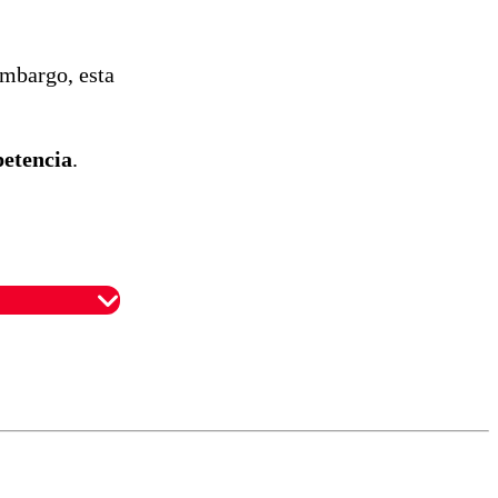
embargo, esta
petencia
.