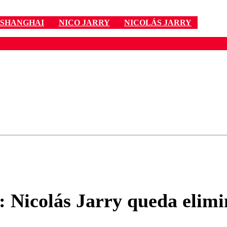
E SHANGHAI
NICO JARRY
NICOLÁS JARRY
ados para garantizar un diálogo respetuoso.
Correo
Enviar c
: Nicolás Jarry queda elim