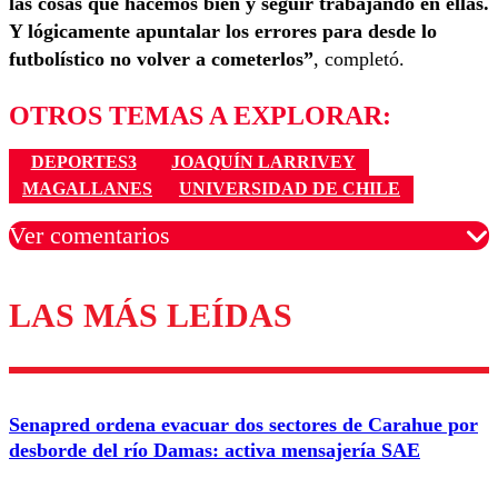
las cosas que hacemos bien y seguir trabajando en ellas.
Y lógicamente apuntalar los errores para desde lo
futbolístico no volver a cometerlos”
, completó.
OTROS TEMAS A EXPLORAR:
DEPORTES3
JOAQUÍN LARRIVEY
MAGALLANES
UNIVERSIDAD DE CHILE
Ver comentarios
LAS MÁS LEÍDAS
Los comentarios son moderados para garantizar un
diálogo respetuoso.
Nombre
Senapred ordena evacuar dos sectores de Carahue por
Correo
desborde del río Damas: activa mensajería SAE