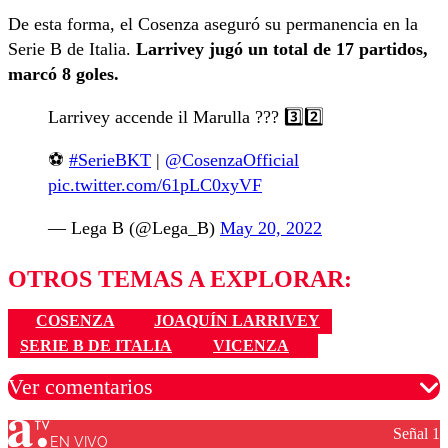
De esta forma, el Cosenza aseguró su permanencia en la
Serie B de Italia.
Larrivey jugó un total de 17 partidos,
marcó 8 goles.
Larrivey accende il Marulla ??? 3️⃣2️⃣
⚽️
#SerieBKT
|
@CosenzaOfficial
pic.twitter.com/61pLC0xyVF
— Lega B (@Lega_B)
May 20, 2022
OTROS TEMAS A EXPLORAR:
COSENZA
JOAQUÍN LARRIVEY
SERIE B DE ITALIA
VICENZA
Ver comentarios
Señal 1
EN VIVO