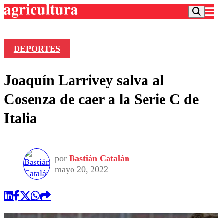
DEPORTES
Podcast
Joaquín Larrivey salva al
Frecuencias
Agricultura TV
Cosenza de caer a la Serie C de
Deportes
Italia
Entretención
Colo Colo
Noticias
Motor
Vida Social
Otros Deportes
Dato Practico
Publicaciones en medios
por
Bastián Catalán
Seleccion Chilena
Economía
Opinión
mayo 20, 2022
Torneo Internacional
Internacional
Programas
Torneo Nacional
Nacional
Comercial
Universidad Católica
Política
Universidad de Chile
Sustentabilidad