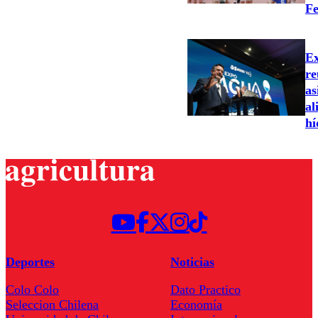
Fe
Ex
re
as
al
hí
Deportes
Noticias
Colo Colo
Dato Practico
Seleccion Chilena
Economía