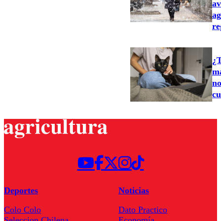
av
ag
re
¿T
ma
no
cu
Deportes
Noticias
Colo Colo
Dato Practico
Seleccion Chilena
Economía