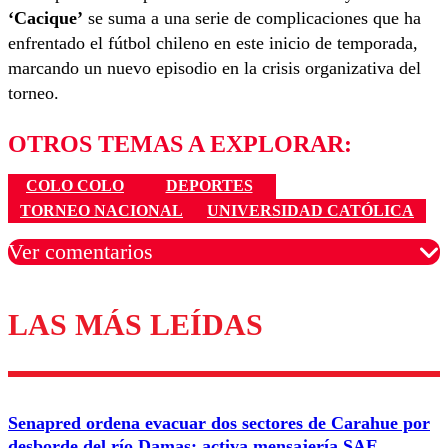
‘Cacique’
se suma a una serie de complicaciones que ha
enfrentado el fútbol chileno en este inicio de temporada,
marcando un nuevo episodio en la crisis organizativa del
torneo.
OTROS TEMAS A EXPLORAR:
COLO COLO
DEPORTES
TORNEO NACIONAL
UNIVERSIDAD CATÓLICA
Ver comentarios
LAS MÁS LEÍDAS
Los comentarios son moderados para garantizar un
diálogo respetuoso.
Nombre
Senapred ordena evacuar dos sectores de Carahue por
Correo
desborde del río Damas: activa mensajería SAE