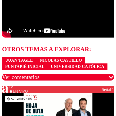
OTROS TEMAS A EXPLORAR:
JUAN TAGLE
NICOLAS CASTILLO
PUNTAPIÉ INICIAL
UNIVERSIDAD CATÓLICA
Ver comentarios
Señal 1
EN VIVO
Los comentarios son moderados para garantizar un
diálogo respetuoso.
Nombre