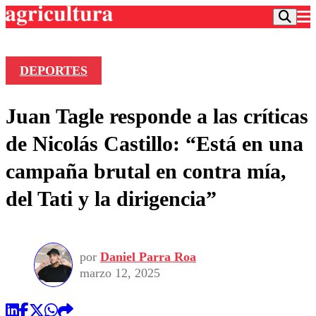
DEPORTES
Podcast
Juan Tagle responde a las críticas
Frecuencias
Agricultura TV
de Nicolás Castillo: “Está en una
Deportes
campaña brutal en contra mía,
Entretención
Colo Colo
Noticias
del Tati y la dirigencia”
Motor
Vida Social
Otros Deportes
Dato Practico
Publicaciones en medios
Seleccion Chilena
Economía
Opinión
Torneo Internacional
Internacional
por
Daniel Parra Roa
Programas
Torneo Nacional
Nacional
marzo 12, 2025
Comercial
Universidad Católica
Política
Universidad de Chile
Sustentabilidad