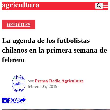
DEPORTES
Podcast
La agenda de los futbolistas
Frecuencias
Agricultura TV
chilenos en la primera semana de
Deportes
febrero
Entretención
Colo Colo
Noticias
Motor
Vida Social
Otros Deportes
Dato Practico
Publicaciones en medios
por
Prensa Radio Agricultura
Seleccion Chilena
Economía
Opinión
febrero 05, 2019
Torneo Internacional
Internacional
Programas
Torneo Nacional
Nacional
Comercial
Universidad Católica
Política
Universidad de Chile
Sustentabilidad