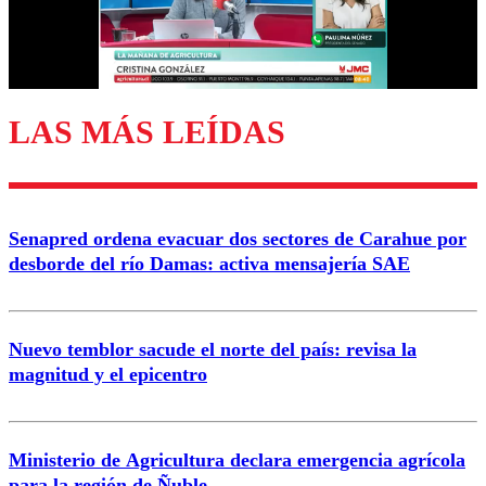
Correo
LAS MÁS LEÍDAS
Enviar comentario
Senapred ordena evacuar dos sectores de Carahue por
desborde del río Damas: activa mensajería SAE
Nuevo temblor sacude el norte del país: revisa la
magnitud y el epicentro
Ministerio de Agricultura declara emergencia agrícola
para la región de Ñuble