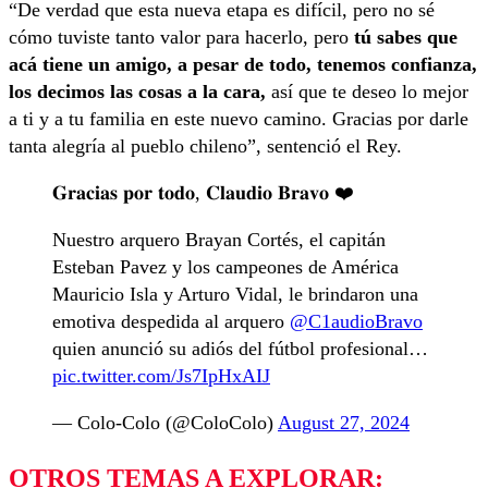
“De verdad que esta nueva etapa es difícil, pero no sé
cómo tuviste tanto valor para hacerlo, pero
tú sabes que
acá tiene un amigo, a pesar de todo, tenemos confianza,
los decimos las cosas a la cara,
así que te deseo lo mejor
a ti y a tu familia en este nuevo camino. Gracias por darle
tanta alegría al pueblo chileno”, sentenció el Rey.
𝐆𝐫𝐚𝐜𝐢𝐚𝐬 𝐩𝐨𝐫 𝐭𝐨𝐝𝐨, 𝐂𝐥𝐚𝐮𝐝𝐢𝐨 𝐁𝐫𝐚𝐯𝐨 ❤️
Nuestro arquero Brayan Cortés, el capitán
Esteban Pavez y los campeones de América
Mauricio Isla y Arturo Vidal, le brindaron una
emotiva despedida al arquero
@C1audioBravo
quien anunció su adiós del fútbol profesional…
pic.twitter.com/Js7IpHxAIJ
— Colo-Colo (@ColoColo)
August 27, 2024
OTROS TEMAS A EXPLORAR: