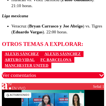
21:10 horas.
Liga mexicana
Veracruz (
Bryan Carrasco y Joe Abrigo
) vs. Tigres
(
Eduardo Vargas
). 22:00 horas.
OTROS TEMAS A EXPLORAR:
ALEXIS SÁNCHEZ
ALEXIS SÁSNCHEZ
ARTURO VIDAL
FC BARCELONA
MANCHESTER UNITED
Ver comentarios
Señal 1
EN VIVO
Los comentarios son moderados para garantizar un
diálogo respetuoso.
Nombre