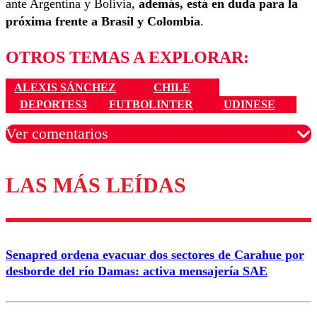
ante Argentina y Bolivia,
además, está en duda para la
próxima frente a Brasil y Colombia
.
OTROS TEMAS A EXPLORAR:
ALEXIS SÁNCHEZ
CHILE
DEPORTES3
FUTBOLINTER
UDINESE
Ver comentarios
LAS MÁS LEÍDAS
Los comentarios son moderados para garantizar un
diálogo respetuoso.
Nombre
Senapred ordena evacuar dos sectores de Carahue por
Correo
desborde del río Damas: activa mensajería SAE