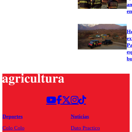
an
em
He
ex
Pa
es
bu
Deportes
Noticias
Colo Colo
Dato Practico