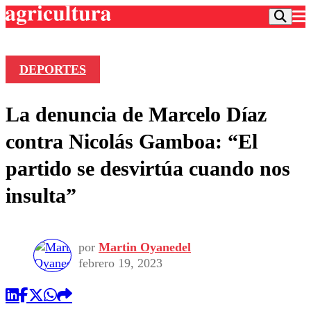
DEPORTES
Podcast
La denuncia de Marcelo Díaz
Frecuencias
Agricultura TV
contra Nicolás Gamboa: “El
Deportes
partido se desvirtúa cuando nos
Entretención
Colo Colo
Noticias
insulta”
Motor
Vida Social
Otros Deportes
Dato Practico
Publicaciones en medios
Seleccion Chilena
Economía
Opinión
Torneo Internacional
Internacional
por
Martin Oyanedel
Programas
febrero 19, 2023
Torneo Nacional
Nacional
Comercial
Universidad Católica
Política
Universidad de Chile
Sustentabilidad