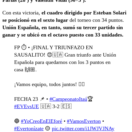
Con esta victoria,
el cuadro dirigido por Esteban Solari
se posicionó en el sexto lugar
del torneo con 34 puntos.
Unión Española, en tanto, sumó su tercer partido sin
ganar y se ubicó en el octavo puesto con 33 unidades.
FP ⏱️ • ¡FINAL Y TRIUNFAZO EN
SAUSALITO! 😍🇺🇦 Gran triunfo ante Unión
Española para quedarnos con los 3 puntos en
casa 🙌🏼.
¡Vamos equipo, todos juntos! ❤️‍🔥
FECHA 23 📌 •
#CampeonatoItaú
🏆
#EVEvsUE
🇺🇦 3-2 🇪🇸
🔵
#YoCreoEnElEforé
•
#VamosEverton
•
#Evertonízate
🟡
pic.twitter.com/i1JWJVJNAy