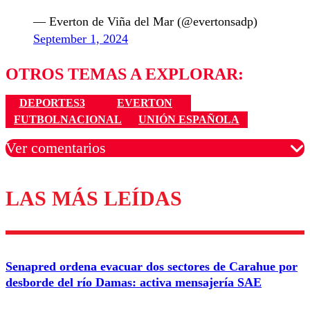
— Everton de Viña del Mar (@evertonsadp)
September 1, 2024
OTROS TEMAS A EXPLORAR:
DEPORTES3
EVERTON
FUTBOLNACIONAL
UNIÓN ESPAÑOLA
Ver comentarios
LAS MÁS LEÍDAS
Los comentarios son moderados para garantizar un
diálogo respetuoso.
Nombre
Senapred ordena evacuar dos sectores de Carahue por
Correo
desborde del río Damas: activa mensajería SAE