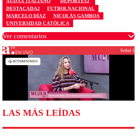
AUDAX ITALIANO
DEPORTES2
DESTACADA2
FUTBOLNACIONAL
MARCELO DÍAZ
NICOLÁS GAMBOA
UNIVERSIDAD CATÓLICA
Ver comentarios
Señal 1
EN VIVO
Los comentarios son moderados para garantizar un
diálogo respetuoso.
Nombre
Correo
LAS MÁS LEÍDAS
Enviar comentario