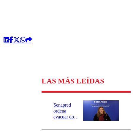
omentario
LAS MÁS LEÍDAS
Senapred
ordena
evacuar dos
sectores de
Carahue por