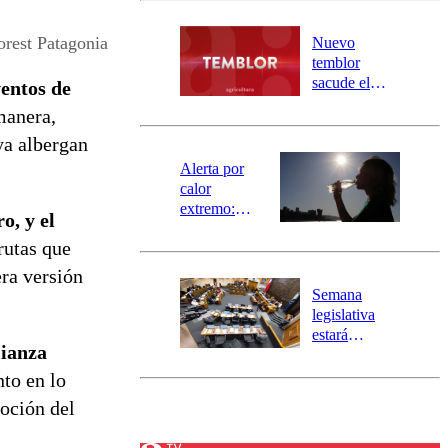
desborde del
río Damas:
orest Patagonia
Nuevo
activa
temblor
mensajería
sacude el
ventos de
SAE
norte del país:
manera,
revisa la
ya albergan
magnitud y el
epicentro
Alerta por
calor
extremo:
o, y el
Senapred
 rutas que
activa Alerta
Temprana
era versión
Preventiva en
Semana
tres comunas
legislativa
estará
lianza
marcada por
el fin de la
nto en lo
tramitación
moción del
del proyecto
de