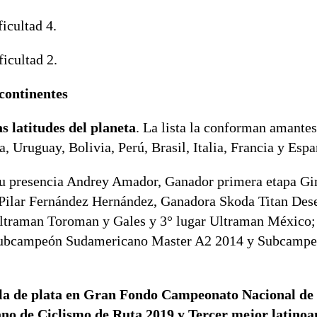
icultad 4.
icultad 2.
 continentes
as latitudes del planeta
. La lista la conforman amantes
, Uruguay, Bolivia, Perú, Brasil, Italia, Francia y Esp
u presencia Andrey Amador, Ganador primera etapa Giro
Pilar Fernández Hernández​, Ganadora Skoda Titan Des
Ultraman Toroman y Gales​ y 3° lugar Ultraman México;
 Subcampeón Sudamericano Master A2 2014​ y Subcamp
lla de plata en Gran Fondo Campeonato Nacional de
no de Ciclismo de Ruta 2019​ y Tercer mejor latino