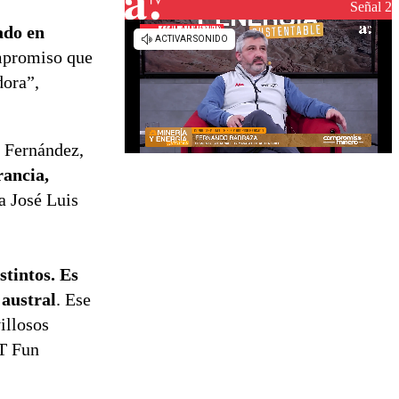
reconstrucción
Señal 2
ado en
ompromiso que
dora”,
r Fernández,
rancia,
ca José Luis
stintos. Es
 austral
. Ese
illosos
yT Fun