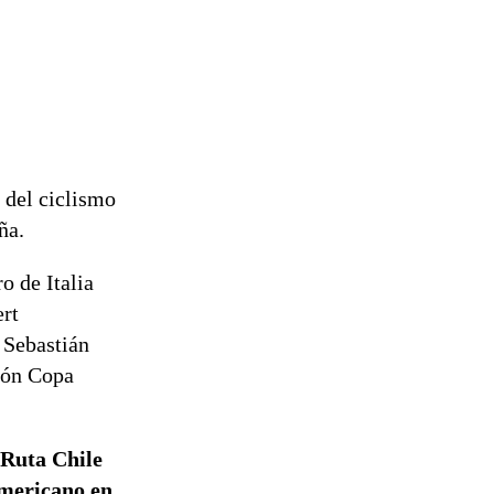
 del ciclismo
aña.
 de Italia
ert
 Sebastián
eón Copa
 Ruta Chile
americano en