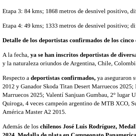
Etapa 3: 84 kms; 1868 metros de desnivel positivo, dif
Etapa 4: 49 kms; 1333 metros de desnivel positivo; dif
Detalle de los deportistas confirmados de los cinco
A la fecha,
ya se han inscritos deportistas de divers
y la naturaleza oriundos de Argentina, Chile, Colombia
Respecto a
deportistas confirmados,
ya aseguraron s
2012​ y Ganador Skoda Titan Desert Marruecos 2025​; 
Marruecos 2025​; Valentí Sanjuan Gumbau​, 2° lugar 
Quiroga​, 4 veces campeón argentino de MTB XCO​,
América Master A2 2015​.
Además de los
chilenos José Luis Rodríguez, Meda
2024​, Medalla de plata en Campeonato Panamerica