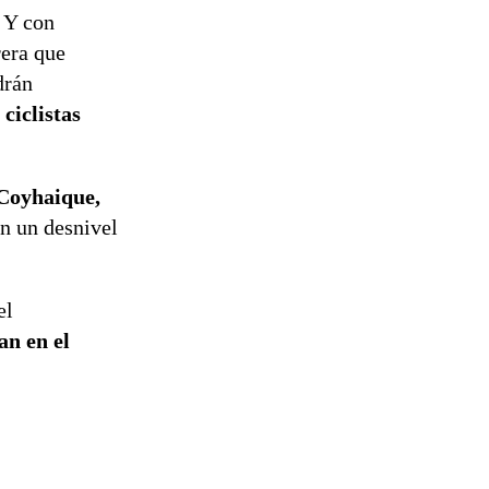
. Y con
rera que
drán
ciclistas
 Coyhaique,
on un desnivel
el
an en el