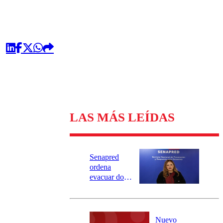
LAS MÁS LEÍDAS
Senapred
ordena
evacuar dos
sectores de
Carahue por
desborde del
río Damas:
Nuevo