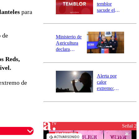
activa
temblor
mensajería
sacude el
lanteles
para
SAE
norte del país:
revisa la
magnitud y el
o de
epicentro
Ministerio de
Agricultura
declara
emergencia
os Reds,
agrícola para
ivel.
la región de
Ñuble
Alerta por
 extremo de
calor
extremo:
Senapred
activa Alerta
Temprana
Preventiva en
tres comunas
Señal 2