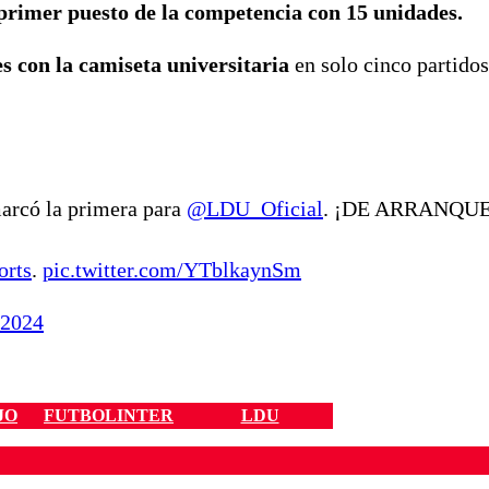
 primer puesto de la competencia con 15 unidades.
 con la camiseta universitaria
en solo cinco partido
arcó la primera para
@LDU_Oficial
. ¡DE ARRANQUE
orts
.
pic.twitter.com/YTblkaynSm
 2024
JO
FUTBOLINTER
LDU