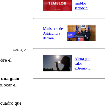
activa
temblor
mensajería
sacude el
SAE
norte del país:
revisa la
magnitud y el
epicentro
Ministerio de
Agricultura
declara
emergencia
agrícola para
cornejo
la región de
Ñuble
Alerta por
bre el
calor
extremo:
Senapred
e una gran
activa Alerta
Temprana
olocar el
Preventiva en
tres comunas
 cuadro que