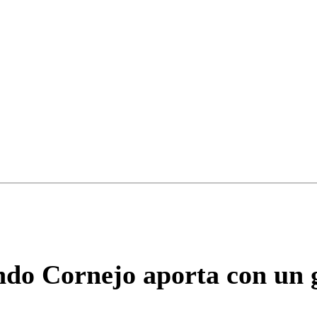
ados para garantizar un diálogo respetuoso.
Correo
Enviar c
do Cornejo aporta con un g