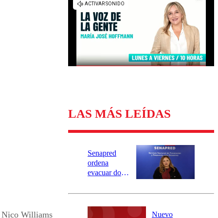
Universidad Católica
Política
Universidad de Chile
Sustentabilidad
LAS MÁS LEÍDAS
Senapred
ordena
evacuar dos
sectores de
Carahue por
desborde del
río Damas:
Nico Williams
Nuevo