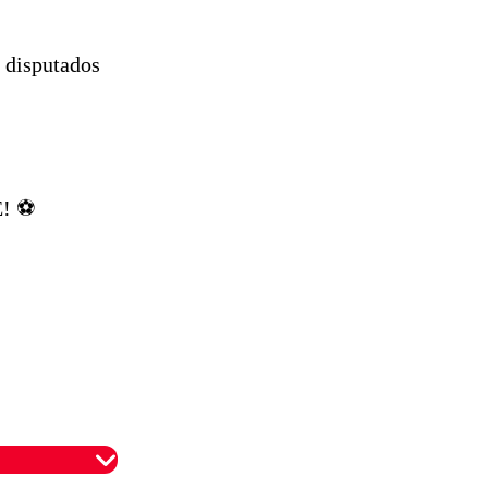
s disputados
! ⚽️