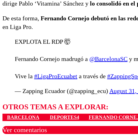
dirige Pablo ‘Vitamina’ Sánchez y
lo consolidó en el
De esta forma,
Fernando Cornejo debutó en las redes
en Liga Pro.
EXPLOTA EL RDP 🤯
Fernando Cornejo madrugó a
@BarcelonaSC
y m
Vive la
#LigaProEcuabet
a través de
#ZappingSp
— Zapping Ecuador (@zapping_ecu)
August 31,
OTROS TEMAS A EXPLORAR:
BARCELONA
DEPORTES4
FERNANDO CORNE
Ver comentarios