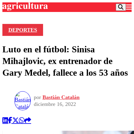
DEPORTES
Podcast
Luto en el fútbol: Sinisa
Frecuencias
Agricultura TV
Mihajlovic, ex entrenador de
Deportes
Gary Medel, fallece a los 53 años
Entretención
Colo Colo
Noticias
Motor
Vida Social
Otros Deportes
Dato Practico
Publicaciones en medios
por
Bastián Catalán
Seleccion Chilena
Economía
Opinión
diciembre 16, 2022
Torneo Internacional
Internacional
Programas
Torneo Nacional
Nacional
Comercial
Universidad Católica
Política
Universidad de Chile
Sustentabilidad