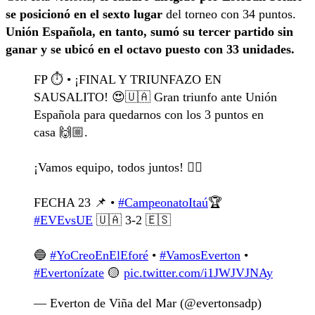
se posicionó en el sexto lugar
del torneo con 34 puntos.
Unión Española, en tanto, sumó su tercer partido sin
ganar y se ubicó en el octavo puesto con 33 unidades.
FP ⏱️ • ¡FINAL Y TRIUNFAZO EN
SAUSALITO! 😍🇺🇦 Gran triunfo ante Unión
Española para quedarnos con los 3 puntos en
casa 🙌🏼.
¡Vamos equipo, todos juntos! ❤️‍🔥
FECHA 23 📌 •
#CampeonatoItaú
🏆
#EVEvsUE
🇺🇦 3-2 🇪🇸
🔵
#YoCreoEnElEforé
•
#VamosEverton
•
#Evertonízate
🟡
pic.twitter.com/i1JWJVJNAy
— Everton de Viña del Mar (@evertonsadp)