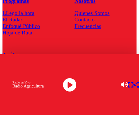
Programas
Nosotros
LLegó la hora
Quienes Somos
El Radar
Contacto
Enfoqué Público
Frecuencias
Hoja de Ruta
Tarifas
Comercial
Tarifas Servel Radio
Radio en Vivo
Radio Agricultura
Radio en Vivo
TV en Vivo
Descarga la APP