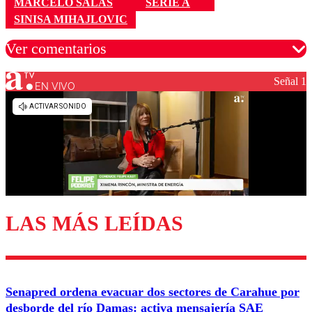
MARCELO SALAS
SERIE A
SINISA MIHAJLOVIC
Ver comentarios
Señal 1
EN VIVO
Los comentarios son moderados para garantizar un
diálogo respetuoso.
Nombre
Correo
LAS MÁS LEÍDAS
Enviar comentario
Senapred ordena evacuar dos sectores de Carahue por
desborde del río Damas: activa mensajería SAE