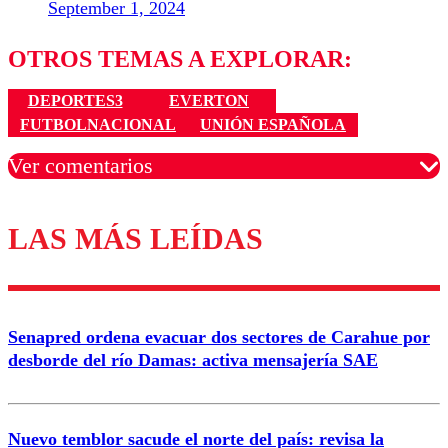
September 1, 2024
OTROS TEMAS A EXPLORAR:
DEPORTES3
EVERTON
FUTBOLNACIONAL
UNIÓN ESPAÑOLA
Ver comentarios
LAS MÁS LEÍDAS
Los comentarios son moderados para garantizar un
diálogo respetuoso.
Nombre
Senapred ordena evacuar dos sectores de Carahue por
Correo
desborde del río Damas: activa mensajería SAE
Nuevo temblor sacude el norte del país: revisa la