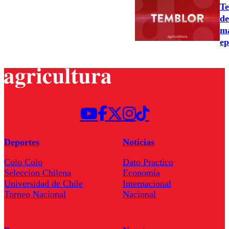
Te
de
ma
ep
Deportes
Noticias
Colo Colo
Dato Practico
Seleccion Chilena
Economía
Universidad de Chile
Internacional
Torneo Nacional
Nacional