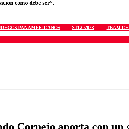
tación como debe ser”.
JUEGOS PANAMERICANOS
STGO2023
TEAM CH
ados para garantizar un diálogo respetuoso.
Correo
Enviar c
do Cornejo aporta con un g