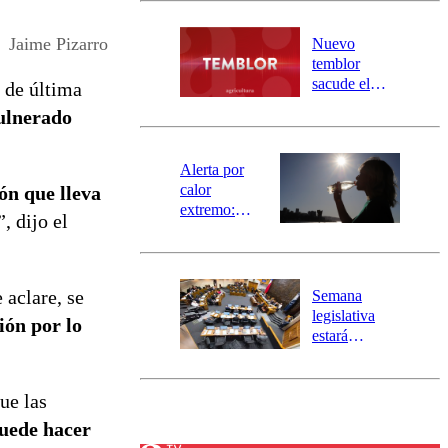
desborde del
río Damas:
Jaime Pizarro
Nuevo
activa
temblor
mensajería
sacude el
 de última
SAE
norte del país:
vulnerado
revisa la
magnitud y el
epicentro
Alerta por
calor
ón que lleva
extremo:
, dijo el
Senapred
activa Alerta
Temprana
Preventiva en
 aclare, se
Semana
tres comunas
legislativa
ión por lo
estará
marcada por
el fin de la
tramitación
ue las
del proyecto
puede hacer
de