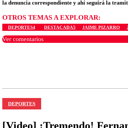
la denuncia correspondiente y ahí seguirá la trami
OTROS TEMAS A EXPLORAR:
DEPORTES4
DESTACADA5
JAIME PIZARRO
Ver comentarios
Los comentarios son moder
Nombre
DEPORTES
[Video] ¡Tremendo! Fernan