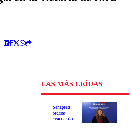
LAS MÁS LEÍDAS
Senapred
ordena
evacuar dos
sectores de
Carahue por