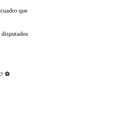
reconstrucción
 cuadro que
s disputados
! ⚽️