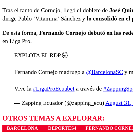
Tras el tanto de Cornejo, llegó el doblete de
José Qui
dirige Pablo ‘Vitamina’ Sánchez y
lo consolidó en el
De esta forma,
Fernando Cornejo debutó en las redes
en Liga Pro.
EXPLOTA EL RDP 🤯
Fernando Cornejo madrugó a
@BarcelonaSC
y m
Vive la
#LigaProEcuabet
a través de
#ZappingSp
— Zapping Ecuador (@zapping_ecu)
August 31,
OTROS TEMAS A EXPLORAR:
BARCELONA
DEPORTES4
FERNANDO CORNE