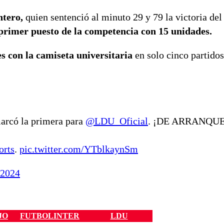
ntero,
quien sentenció al minuto 29 y 79 la victoria del
 primer puesto de la competencia con 15 unidades.
 con la camiseta universitaria
en solo cinco partido
arcó la primera para
@LDU_Oficial
. ¡DE ARRANQUE
orts
.
pic.twitter.com/YTblkaynSm
 2024
JO
FUTBOLINTER
LDU