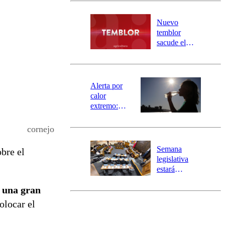
desborde del
río Damas:
Nuevo
activa
temblor
mensajería
sacude el
SAE
norte del país:
revisa la
magnitud y el
epicentro
Alerta por
calor
extremo:
Senapred
activa Alerta
cornejo
Temprana
Preventiva en
Semana
bre el
tres comunas
legislativa
estará
marcada por
e una gran
el fin de la
tramitación
olocar el
del proyecto
de