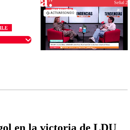
reconstrucción
Señal 2
ILE
omentario
ol en la victoria de LDU