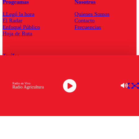
Programas
Nosotros
LLegó la hora
Quienes Somos
El Radar
Contacto
Enfoqué Público
Frecuencias
Hoja de Ruta
Tarifas
Comercial
Tarifas Servel Radio
Radio en Vivo
Radio Agricultura
Radio en Vivo
TV en Vivo
Descarga la APP