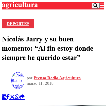
DEPORTES
Podcast
Nicolás Jarry y su buen
Frecuencias
Agricultura TV
momento: “Al fin estoy donde
Deportes
siempre he querido estar”
Entretención
Colo Colo
Noticias
Motor
Vida Social
Otros Deportes
Dato Practico
Publicaciones en medios
por
Prensa Radio Agricultura
Seleccion Chilena
Economía
Opinión
marzo 11, 2018
Torneo Internacional
Internacional
Programas
Torneo Nacional
Nacional
Comercial
Universidad Católica
Política
Universidad de Chile
Sustentabilidad