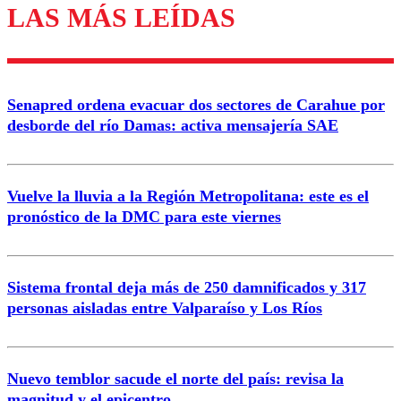
LAS MÁS LEÍDAS
Enviar comentario
Senapred ordena evacuar dos sectores de Carahue por
desborde del río Damas: activa mensajería SAE
Vuelve la lluvia a la Región Metropolitana: este es el
pronóstico de la DMC para este viernes
Sistema frontal deja más de 250 damnificados y 317
personas aisladas entre Valparaíso y Los Ríos
Nuevo temblor sacude el norte del país: revisa la
magnitud y el epicentro