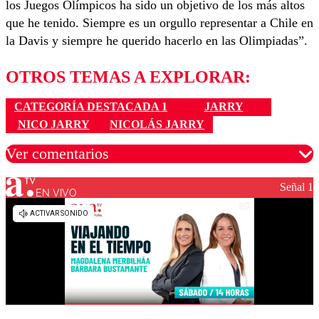
los Juegos Olímpicos ha sido un objetivo de los más altos
que he tenido. Siempre es un orgullo representar a Chile en
la Davis y siempre he querido hacerlo en las Olimpiadas”.
OTROS TEMAS A EXPLORAR:
CATEGORÍA DESTACADA 1
JARRY
NICO JARRY
NICOLÁS JARRY
Ver comentarios
Señal 1
EN VIVO
Los comentarios son moderados para garantizar un
diálogo respetuoso.
Nombre
Correo