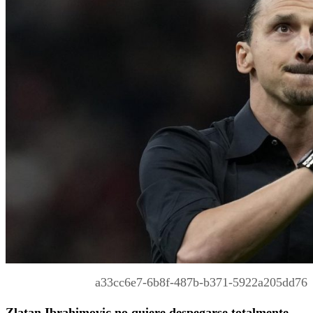
a33cc6e7-6b8f-487b-b371-5922a205dd76
Zlatan Ibrahimovic no quiere despegarse totalmente