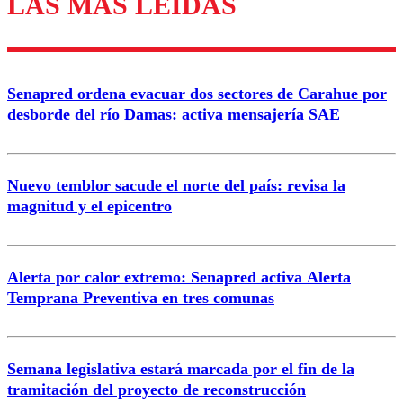
LAS MÁS LEÍDAS
Los comentarios son moderados para garantizar un
diálogo respetuoso.
Nombre
Senapred ordena evacuar dos sectores de Carahue por
Correo
desborde del río Damas: activa mensajería SAE
Nuevo temblor sacude el norte del país: revisa la
magnitud y el epicentro
Enviar comentario
Alerta por calor extremo: Senapred activa Alerta
Temprana Preventiva en tres comunas
Semana legislativa estará marcada por el fin de la
tramitación del proyecto de reconstrucción