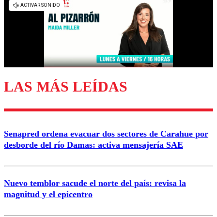
diálogo respetuoso.
Nombre
Correo
LAS MÁS LEÍDAS
Enviar comentario
Senapred ordena evacuar dos sectores de Carahue por
desborde del río Damas: activa mensajería SAE
Nuevo temblor sacude el norte del país: revisa la
magnitud y el epicentro