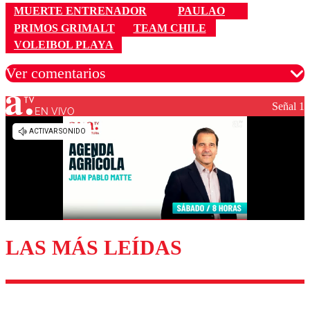
MUERTE ENTRENADOR
PAULAO
PRIMOS GRIMALT
TEAM CHILE
VOLEIBOL PLAYA
Ver comentarios
Señal 1
EN VIVO
Los comentarios son moderados para garantizar un
diálogo respetuoso.
Nombre
Correo
LAS MÁS LEÍDAS
Enviar comentario