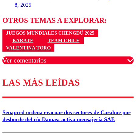
8, 2025
OTROS TEMAS A EXPLORAR:
JUEGOS MUNDIALES CHENGDÚ 2025
KARATE
TEAM CHILE
VALENTINA TORO
Ver comentarios
LAS MÁS LEÍDAS
Los comentarios son moderados para garantizar un
diálogo respetuoso.
Nombre
Senapred ordena evacuar dos sectores de Carahue por
Correo
desborde del río Damas: activa mensajería SAE