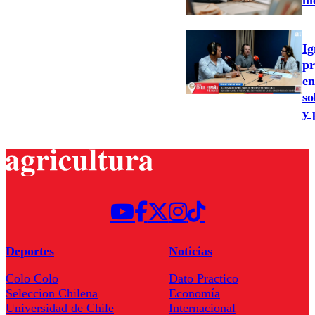
Ig
pr
en
so
y 
Deportes
Noticias
Colo Colo
Dato Practico
Seleccion Chilena
Economía
Universidad de Chile
Internacional