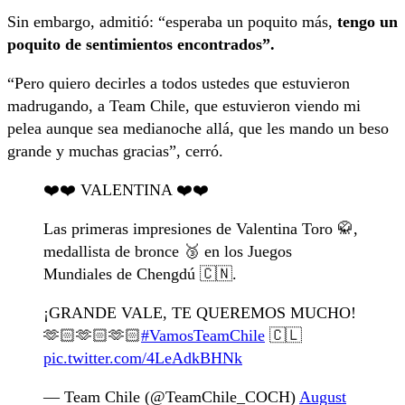
Sin embargo, admitió: “esperaba un poquito más,
tengo un
poquito de sentimientos encontrados”.
“Pero quiero decirles a todos ustedes que estuvieron
madrugando, a Team Chile, que estuvieron viendo mi
pelea aunque sea medianoche allá, que les mando un beso
grande y muchas gracias”, cerró.
❤️❤️ VALENTINA ❤️❤️
Las primeras impresiones de Valentina Toro 🥋,
medallista de bronce 🥉 en los Juegos
Mundiales de Chengdú 🇨🇳.
¡GRANDE VALE, TE QUEREMOS MUCHO!
🫶🏻🫶🏻🫶🏻
#VamosTeamChile
🇨🇱
pic.twitter.com/4LeAdkBHNk
— Team Chile (@TeamChile_COCH)
August