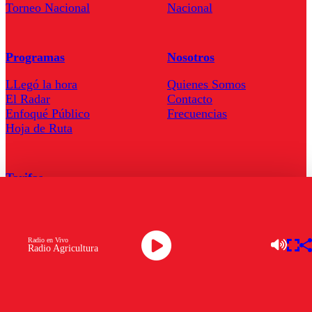
Torneo Nacional
Nacional
Programas
Nosotros
LLegó la hora
Quienes Somos
El Radar
Contacto
Enfoqué Público
Frecuencias
Hoja de Ruta
Tarifas
Comercial
Tarifas Servel Radio
Radio en Vivo
Radio Agricultura
Radio en Vivo
TV en Vivo
Descarga la APP