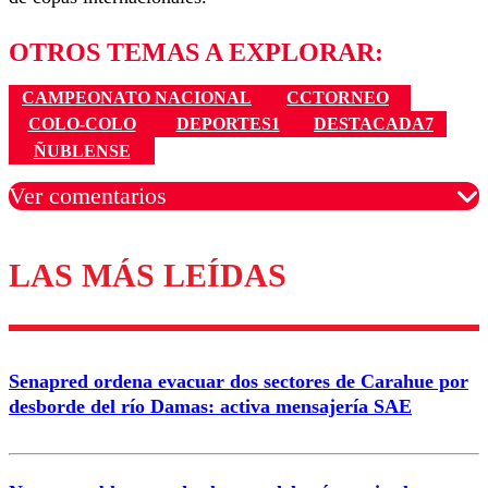
OTROS TEMAS A EXPLORAR:
CAMPEONATO NACIONAL
CCTORNEO
COLO-COLO
DEPORTES1
DESTACADA7
ÑUBLENSE
Ver comentarios
LAS MÁS LEÍDAS
Los comentarios son moderados para garantizar un
diálogo respetuoso.
Nombre
Senapred ordena evacuar dos sectores de Carahue por
Correo
desborde del río Damas: activa mensajería SAE