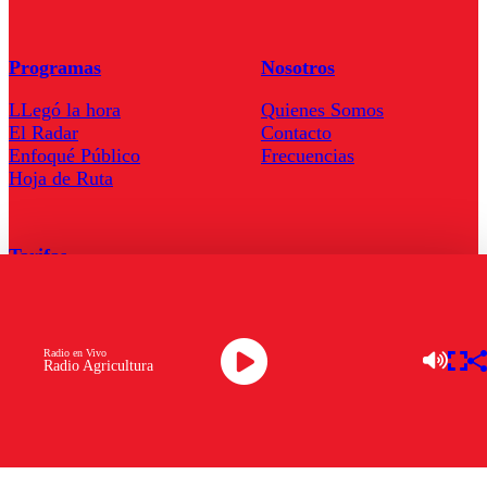
Programas
Nosotros
LLegó la hora
Quienes Somos
El Radar
Contacto
Enfoqué Público
Frecuencias
Hoja de Ruta
Tarifas
Comercial
Tarifas Servel Radio
Radio en Vivo
Radio Agricultura
Radio en Vivo
TV en Vivo
Descarga la APP