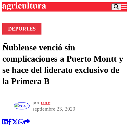
DEPORTES
Podcast
Ñublense venció sin
Frecuencias
Agricultura TV
complicaciones a Puerto Montt y
Deportes
se hace del liderato exclusivo de
Entretención
Colo Colo
Noticias
la Primera B
Motor
Vida Social
Otros Deportes
Dato Practico
Publicaciones en medios
Seleccion Chilena
Economía
Opinión
Torneo Internacional
Internacional
por
core
Programas
septiembre 23, 2020
Torneo Nacional
Nacional
Comercial
Universidad Católica
Política
Universidad de Chile
Sustentabilidad