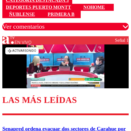
CATEGORÍA DESTACADA 3
DEPORTES PUERTO MONTT
NOHOME
ÑUBLENSE
PRIMERA B
Ver comentarios
Señal 1
EN VIVO
Los comentarios son moderados para garantizar un
diálogo respetuoso.
Nombre
Correo
LAS MÁS LEÍDAS
Enviar comentario
Senapred ordena evacuar dos sectores de Carahue por