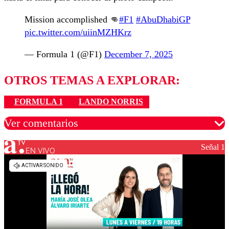
Mission accomplished 👊
#F1
#AbuDhabiGP
pic.twitter.com/uiinMZHKrz
— Formula 1 (@F1)
December 7, 2025
OTROS TEMAS A EXPLORAR:
FORMULA 1
LANDO NORRIS
Ver comentarios
Señal 1
EN VIVO
Los comentarios son moderados para garantizar un
diálogo respetuoso.
Nombre
Correo