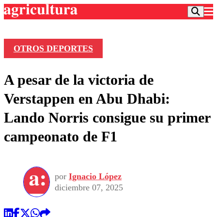
OTROS DEPORTES
Podcast
A pesar de la victoria de
Frecuencias
Agricultura TV
Verstappen en Abu Dhabi:
Deportes
Lando Norris consigue su primer
Entretención
Colo Colo
Noticias
campeonato de F1
Motor
Vida Social
Otros Deportes
Dato Practico
Publicaciones en medios
Seleccion Chilena
Economía
Opinión
Torneo Internacional
Internacional
por
Ignacio López
Programas
Torneo Nacional
Nacional
diciembre 07, 2025
Comercial
Universidad Católica
Política
Universidad de Chile
Sustentabilidad