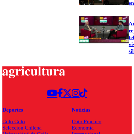
en
An
re
te
vi
si
Deportes
Noticias
Colo Colo
Dato Practico
Seleccion Chilena
Economía
Universidad de Chile
Internacional