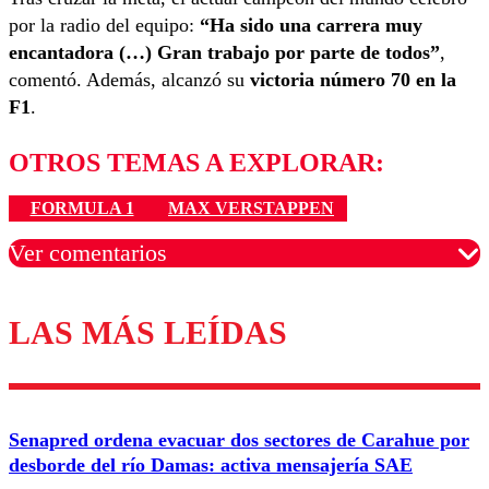
por la radio del equipo:
“Ha sido una carrera muy
encantadora (…) Gran trabajo por parte de todos”
,
comentó. Además, alcanzó su
victoria número 70 en la
F1
.
OTROS TEMAS A EXPLORAR:
FORMULA 1
MAX VERSTAPPEN
Ver comentarios
LAS MÁS LEÍDAS
Los comentarios son moderados para garantizar un
diálogo respetuoso.
Nombre
Senapred ordena evacuar dos sectores de Carahue por
Correo
desborde del río Damas: activa mensajería SAE