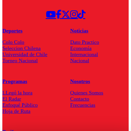
Deportes
Noticias
Colo Colo
Dato Practico
Seleccion Chilena
Economía
Universidad de Chile
Internacional
Torneo Nacional
Nacional
Programas
Nosotros
LLegó la hora
Quienes Somos
El Radar
Contacto
Enfoqué Público
Frecuencias
Hoja de Ruta