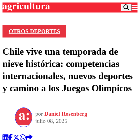
OTROS DEPORTES
Podcast
Chile vive una temporada de
Frecuencias
Agricultura TV
nieve histórica: competencias
Deportes
internacionales, nuevos deportes
Entretención
Colo Colo
Noticias
y camino a los Juegos Olímpicos
Motor
Vida Social
Otros Deportes
Dato Practico
Publicaciones en medios
Seleccion Chilena
Economía
Opinión
Torneo Internacional
Internacional
por
Daniel Rosenberg
Programas
Torneo Nacional
Nacional
julio 08, 2025
Comercial
Universidad Católica
Política
Universidad de Chile
Sustentabilidad