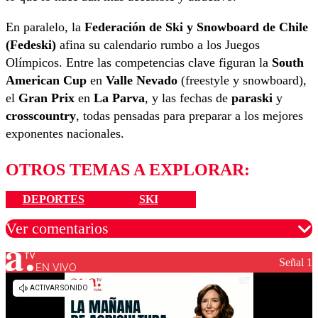
En paralelo, la
Federación de Ski y Snowboard de Chile
(Fedeski)
afina su calendario rumbo a los Juegos
Olímpicos. Entre las competencias clave figuran la
South
American Cup
en
Valle Nevado
(freestyle y snowboard),
el
Gran Prix
en
La Parva
, y las fechas de
paraski
y
crosscountry
, todas pensadas para preparar a los mejores
exponentes nacionales.
OTROS TEMAS A EXPLORAR:
DEPORTES
SKI
Ver comentarios
Señal 1
EN VIVO
Los comentarios son moderados para garantizar un
diálogo respetuoso.
Nombre