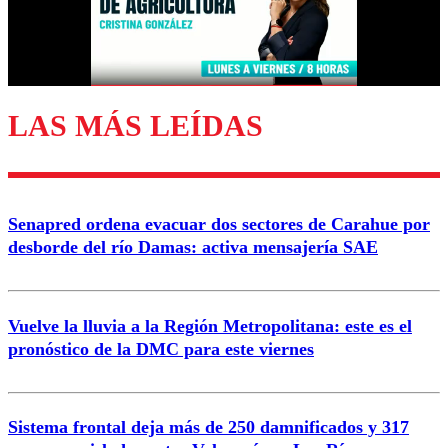
Correo
LAS MÁS LEÍDAS
Enviar comentario
Senapred ordena evacuar dos sectores de Carahue por
desborde del río Damas: activa mensajería SAE
Vuelve la lluvia a la Región Metropolitana: este es el
pronóstico de la DMC para este viernes
Sistema frontal deja más de 250 damnificados y 317