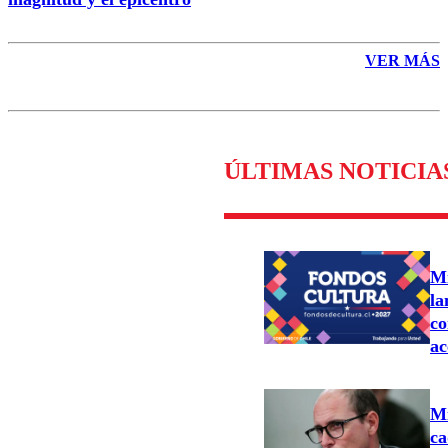
VER MÁS
ÚLTIMAS NOTICIA
Mi
la
co
ac
Mi
ca