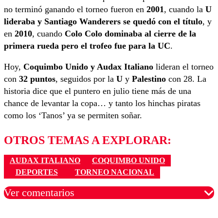
no terminó ganando el torneo fueron en
2001
, cuando la
U
lideraba y Santiago Wanderers se quedó con el título
, y
en
2010
, cuando
Colo Colo dominaba al cierre de la
primera rueda pero el trofeo fue para la UC
.
Hoy,
Coquimbo Unido y Audax Italiano
lideran el torneo
con
32 puntos
, seguidos por la
U
y
Palestino
con 28. La
historia dice que el puntero en julio tiene más de una
chance de levantar la copa… y tanto los hinchas piratas
como los ‘Tanos’ ya se permiten soñar.
OTROS TEMAS A EXPLORAR:
AUDAX ITALIANO
COQUIMBO UNIDO
DEPORTES
TORNEO NACIONAL
Ver comentarios